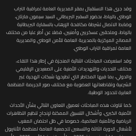
وقد جرى هذا الاستقبال بمقر المديرية العامة لمراقبة التراب
الوطني بالرباط، بحضور السفير البريطاني السيد سيمون مارتان،
وضابط الاتصال لشرطة مكافحة الإرهاب بالسفارة البريطانية
بالرباط، وملحقين عسكريين وأمنيين، فضلا عن أطر عليا من مختلف
المصالح المركزية بالمديرية العامة للأمن الوطني والمديرية
العامة لمراقبة التراب الوطني.
وقد استعرضت المباحثات الثنائية المنجزة في إطار هذا اللقاء،
مختلف التحديات والتهديدات الأمنية على الصعيدين الإقليمي
والدولي، بما فيها المخاطر التي تطرحها شبكات الهجرة غير
الشرعية وتقاطعاتها العضوية مع مختلف صور الجريمة المنظمة
العابرة للحدود الوطنية.
كما تناولت هذه المباحثات تعميق التعاون الثنائي بشأن الأحداث
الأمنية الكبرى، وأشكال التنسيق الممكنة لإنجاح تنظيم التظاهرات
الرياضية والأمنية العالمية، خصوصا في ظل احتضان المغرب
لأشغال الدورة الثالثة والتسعين للجمعية العامة لمنظمة الأنتربول