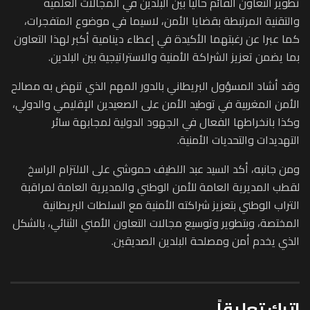
تطوير التعاون القائم حاليا بين البلدين في المجالات العلمية
والتقنية المرتبطة بقضايا الأمن، لاسيما في موضوع المتفجرات،
كما عبرا عن رغبتهما الأكيدة في إعطاء دينامية أكبر لهذا التعاون
بما يضمن تعزيز الشراكة الأمنية والاستراتيجية بين البلدين.
وقد أشاد المسؤول البريطاني بالدور المهم الذي تنهض به مصالح
الأمن المغربية في توطيد الأمن على الصعيدين الإقليمي والدولي،
وكذا بانخراطها الفعال في الجهود الدولية لمجابهة سائر
التهديدات والتحديات الأمنية.
ومن جانبه، أكد السيد عبد اللطيف حموشي على الالتزام الراسخ
لقطب المديرية العامة للأمن الوطني والمديرية العامة لمراقبة
التراب الوطني بتعزيز شراكته الأمنية مع السلطات البريطانية
المختصة، وبتطوير وتوسيع مجالات التعاون الأمني الثنائي، بالشكل
الذي يخدم أمن ومصلحة البلدين الصديقين.
اترك تعليقاً