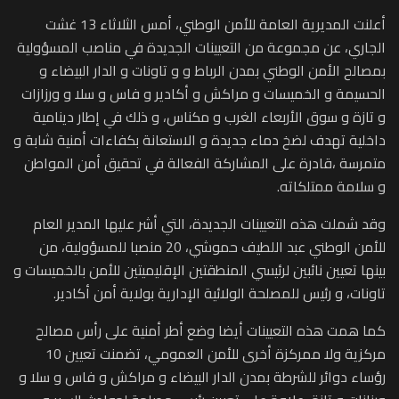
أعلنت المديرية العامة للأمن الوطني، أمس الثلاثاء 13 غشت
الجاري، عن مجموعة من التعيينات الجديدة في مناصب المسؤولية
بمصالح الأمن الوطني بمدن الرباط و و تاونات و الدار البيضاء و
الحسيمة و الخميسات و مراكش و أكادير و فاس و سلا و ورزازات
و تازة و سوق الأربعاء الغرب و مكناس، و ذلك في إطار دينامية
داخلية تهدف لضخ دماء جديدة و الاستعانة بكفاءات أمنية شابة و
متمرسة ،قادرة على المشاركة الفعالة في تحقيق أمن المواطن
و سلامة ممتلكاته.
وقد شملت هذه التعيينات الجديدة، التي أشر عليها المدير العام
للأمن الوطني عبد اللطيف حموشي، 20 منصبا للمسؤولية، من
بينها تعيين نائبين لرئيسي المنطقتين الإقليميتين للأمن بالخميسات و
تاونات، و رئيس للمصلحة الولائية الإدارية بولاية أمن أكادير.
كما همت هذه التعيينات أيضا وضع أطر أمنية على رأس مصالح
مركزية ولا ممركزة أخرى للأمن العمومي، تضمنت تعيين 10
رؤساء دوائر للشرطة بمدن الدار البيضاء و مراكش و فاس و سلا و