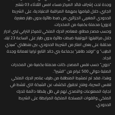
وجدة تحت إشراف قائد المركز مساء امس الثلاثاء 03 شتنبر
الجاري، خلال قيامها بمهمة المراقبة الاعتيادية، على الشريط
الحدودي المغربي الجزائري من ضبط طائرة بدون طيار صغيرة
(درون) محملة بكمية من المخدرات.
وحسب مصدر مطلع، فعناصر الدرك الملكي للمركز الترابي لبني ادرار
خلال مراقبتها الروتينية ضبطت طائرة بدون طيار على الساعة 23 ليلا،
محلقة على بعض امتار من الشريط الحدودي، بين منطقتي “سيدي
الطيب” و “اولاد طاهر” بجماعة بني خالد التابع ترابيا لعمالة وجدة
انجاد.
“درون” حسب نفس المصدر، كانت محملة بكمية من المخدرات
الصلبة حوالي 500 غرام من “الشيرا”.
وهذا، فقد تم تمشيط المنطقة من طرف عناصر الدرك الملكي
لنفس السرية، وفتح تحقيق للكشف عن الشبكة التي تنشط في
تجارة الممنوعات والتصدي لهم في ظل يقظة دائمة للدرك
الملكي والقوات المسلحة الملكية المرابطة على الشريط
الحدودي.