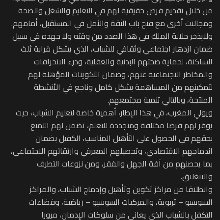
من خلال تقديم فرص حقيقية لهم في التعليم والشغل والصحة
ومجالات أخرى مع فتح باب الثقة والأمل في المستقبل، أمامهم.
ولايذخر جلالة الملك في هذا الصدد من وقته ولا جهده في سبيل
ضمان ازدهار اجتماعي وثقافي للشباب، الذي يشكل قرابة ثلث
الساكنة، لحماية صحتهم البدنية والعقلية، ودرء الانحرافات
والمخاطر الاجتماعية عنهم، وضمان التكوينات المؤهلة لهم
لتمكينهم من المساهمة بشكل كامل وناجع في الأنشطة
المنتجة، وبالتالي تنمية مجتمعهم.
ويولي المغرب، في هذا الإطار، أهمية خاصة لتعليم الشباب، حيث
يوفر لهم فرصا مختلفة ومتجددة للتعلم، تضمن لهم التمتع
بحقهم في الحصول على التأهيل المناسب، الكفيل بضمان
اندماجهم الاقتصادي، وتحصيلهم المعرفي وارتقائهم الاجتماعي،
بما يحصنهم من آفة الجهل والفقر، ومن نزوعات التطرف
والانغلاق.
وانطلاقا من مراكز تكوين وتأهيل وإدماج الشباب، والمراكز
السوسيو – تربوية، والمركبات السوسيو – رياضية، وفضاءات
التكفل بالشباب الذي يعاني من سلوكات الإدمان، مرورا