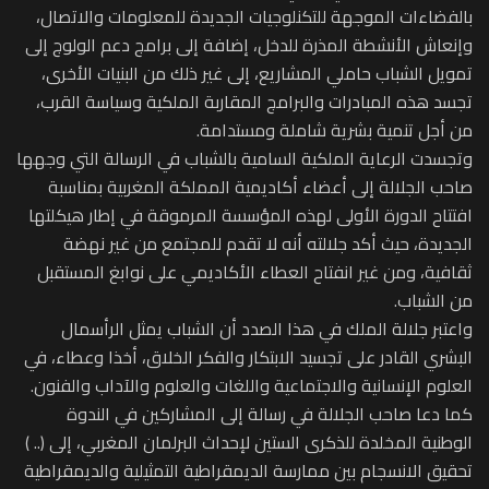
بالفضاءات الموجهة للتكنلوجيات الجديدة للمعلومات والاتصال،
وإنعاش الأنشطة المذرة للدخل، إضافة إلى برامج دعم الولوج إلى
تمويل الشباب حاملي المشاريع، إلى غير ذلك من البنيات الأخرى،
تجسد هذه المبادرات والبرامج المقاربة الملكية وسياسة القرب،
من أجل تنمية بشرية شاملة ومستدامة.
وتجسدت الرعاية الملكية السامية بالشباب في الرسالة التي وجهها
صاحب الجلالة إلى أعضاء أكاديمية المملكة المغربية بمناسبة
افتتاح الدورة الأولى لهذه المؤسسة المرموقة في إطار هيكلتها
الجديدة، حيث أكد جلالته أنه لا تقدم للمجتمع من غير نهضة
ثقافية، ومن غير انفتاح العطاء الأكاديمي على نوابغ المستقبل
من الشباب.
واعتبر جلالة الملك في هذا الصدد أن الشباب يمثل الرأسمال
البشري القادر على تجسيد الابتكار والفكر الخلاق، أخذا وعطاء، في
العلوم الإنسانية والاجتماعية واللغات والعلوم والآداب والفنون.
كما دعا صاحب الجلالة في رسالة إلى المشاركين في الندوة
الوطنية المخلدة للذكرى الستين لإحداث البرلمان المغربي، إلى (.. )
تحقيق الانسجام بين ممارسة الديمقراطية التمثيلية والديمقراطية