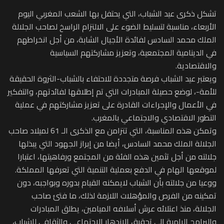
تشكل ذكرى عيد الشباب، التي يحتفل بها الشعب المغربي اليوم
الأربعاء، مناسبة لتسليط الضوء على الالتزام الراسخ لصاحب الجلالة
الملك محمد السادس لفائدة الأجيال الشابة، من أجل انخراطهم
في الدينامية المجتمعية، وتعزيز مشاركتهم السياسية
والاقتصادية.
ويعتبر عيد الشباب فرصة متجددة للاحتفاء بالشباب-الثروة الحقيقة
للأمة-، لوضع حصيلة المبادرات التي تم إطلاقها لفائدتهم، والتفكير
في الأعمال والإجراءات القادرة على تعزيز مشاركتهم في عملية
التطور الاقتصادي والاجتماعي بالمغرب.
وتمكن هذه المناسبة، التي تتزامن مع الذكرى الـ 61 لميلاد صاحب
الجلالة الملك محمد السادس، أيضا من إبراز الجهود التي يبذلها
جلالته من أجل تثمين هذه الفئة من المجتمع ورفاهيتها، اعتبارا
لموقعها الهام في الدفع بعملية التنمية التي تعرفها المملكة.
ووعيا من جلالته بأن الشباب لايمكنه القيام بدوره وبواجبه، دون
تمكينه من الفرص والمؤهلات اللازمة لذلك، ما فتئ صاحب
الجلالة، منذ اعتلائه عرش أسلافه الميامين، يطلق المبادرات
والبرامج الرامية إلى تحقيق الازدهار الاجتماعي والثقافي للشباب،