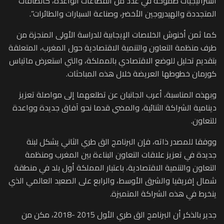
استراتيجيات طموحة في عدد من القطاعات الواعدة، كالطاقات
المتجددة والهيدروجين الأخضر، وصناعة السيارات والطائرات”.
كما ثمن أخنوش الخلاصات الإيجابية للدراسة الأولى المنجزة من
طرف منظمة التعاون والتنمية الاقتصادية حول المغرب، المتعلقة
بتقديم تحليل للوضع الاقتصادي بالمملكة، والتي استعرض ماتياس
كورمان خطوطها العريضة خلال هذه المباحثات.
وبهذه المناسبة، أعرب الجانبان عن تطلعهما إلى مواصلة تعزيز
دينامية الشراكة الثنائية، والمضي قدما نحو آفاق جديدة وواعدة
للتعاون.
ووفقا للمصدر ذاته، فإن البرنامج الق طري الثاني يشكل لبنة
جديدة في تعزيز علاقات التعاون البناءة بين المغرب ومنظمة
التعاون والتنمية الاقتصادية، باعتبار المملكة أول بلد في منطقة
شمال إفريقيا والشرق الأوسط، والرابع على الصعيد العالمي الذي
ينخرط في هذه الشراكة المتميزة.
جدير بالذكر أن البرنامج الق طري الأول 2015 -2018، مكن من