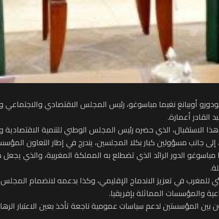
يودورو أوبيانغ نغيما مباسوغو، رئيس المجلس الاقتصادي والاجتماعي وا
ذا الاستقبال، الذي حضره رئيس المجلس الوطني للتنمية الاقتصادية والا
 إلى جانب مسؤولين كبار بكلا المجلسين، يندرج في إطار التعاون المؤس
ما مباسوغو الدور الرائد الذي تضطلع به المملكة المغربية، والذي يجعل
ة.
ي للمغرب في تعزيز الاندماج الإقليمي، وكذا بدعمه لانضمام المجلس ا
اعية والمؤسسات المماثلة بإفريقيا.
ون بين المؤسستين لدعم سياسات عمومية ناجعة تأخذ بعين الاعتبار الرها