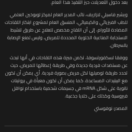
بعد دخول التعديلات حيز التنفيذ هذا العام.
ويشير فاسيلي لازاريف، نائب المدير العام لمركز لوبوخين العلمي
للطب الفيزيائي والكيميائي، المنسق العام لمشروع ابتكار اللقاحات
المضادة للأورام، إلى أن اللقاح مخصص للعلاج عن طريق تنشيط
الاستجابة المناعية الخلوية المحددة للمريض، وليس لمنع الإصابة
بالسرطان.
ووفقا لسكفورتسوفا، تكمن ميزة هذه اللقاحات في أنها تبحث
عن مستضدات فردية جديدة وفي طريقة إعطائها للمريض، حيث
تحدد طريقة توصيلها لكل مريض بصورة فردية. أي يمكن أن تكون
مع الببتيدات المساعدة. كما يمكن أن تكون معبأة في بروتينات
نانوية على شكل mRNA في جسيمات شحمية باستخدام نواقل
فيروسية وكذلك على خلايا جذعية.
المصدر: نوفوستي