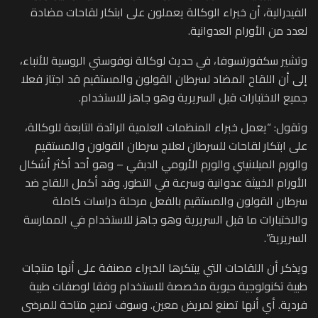
الفيدرالية، أن خبراء الوكالة يعملون على ابتكار لقاحات مضادة
لعدد من الأورام العدوانية.
وتشير سكفورتسوفا، في حديث لوكالة نوفوستي الروسية للأنباء،
إلى أن اللقاح المضاد لسرطان القولون والمستقيم قد اجتاز فعلا
جميع الاختبارات قبل السريرية وهو جاهز للاستخدام.
وتقول: “يعمل خبراء المنظمات العلمية الرائدة التابعة للوكالة،
على ابتكار لقاحات للسرطان لعلاج سرطان القولون والمستقيم
والورم الميلانيني والورم الأرومي الدبقي – وهو أحد أكثر أشكال
الأورام الخبيثة عدوانية وسرعة في التطور. وقد أكمل اللقاح ضد
سرطان القولون والمستقيم بالفعل مرحلة دراسات كاملة
والاختبارات ما قبل السريرية وهو جاهز للاستخدام في الممارسة
السريرية”.
ويذكر أن اللقاحات التي يبتكرها الخبراء مصنفة على أنها منتجات
طبية تكنولوجية حيوية مخصصة للاستخدام وفقا لوصفات طبية
فردية. أي أنها تصنع لمريض معين. وسوف تصبح متاحة للمرضى