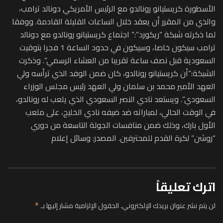
الأسطورة كريستيانو رونالدو مع الرئيس الأمريكي دونالد ترامب،
والذي من المقرر أن يعقد خلال الساعات القليلة القادمة. ووفقا
لما ذكرته شبكة “ريكورد”:” اجتماع كريستيانو رونالدو مع دونالد
ترامب سيكون خاصا، وسيكون في حدود الساعة 1 فجرا بتوقيت
السعودية قبل نصف ساعة تقريبا من العشاء الرسمي”. وذكرت
الشبكة:”أن كريستيانو رونالدو، كان ضمن الوفد الذي ترأسه ولي
العهد الأمير محمد بن سلمان ولي العهد رئيس مجلس الوزراء
السعودي”. ويستعد نادي النصر السعودي الذي يلعب له رونالدو،
في الوقت الحالي، لمباراته ضد ضيفه نادي الخليج، على ملعب
الأول بارك، وذلك ضمن منافسات الجولة التاسعة من دوري
“روشن” لكرة القدم للمحترفين. المصدر: وسائل إعلام
اترك تعليقاً
لن يتم نشر عنوان بريدك الإلكتروني.
الحقول الإلزامية مشار إليها بـ
*