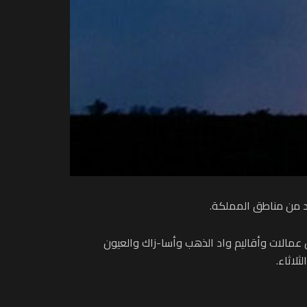
دد من مناطق المملكة.
قالي، أن هذه الزخات المطرية (من 15 إلى 30 ملمتر) مرتقبة بكل من عمالات وأقاليم واد الذهب وأسا-زاك والعيون
لاثاء.