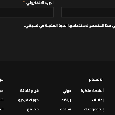
البريد الإلكتروني
*
ي هذا المتصفح لاستخدامها المرة المقبلة في تعليقي.
الاقسام
عن
أنشطة ملكية
دولي
فن و ثقافة
من
إعلانات
رياضة
كويك فيديو
شر
إنفوغرافيك
سياحة
مجتمع
اتص