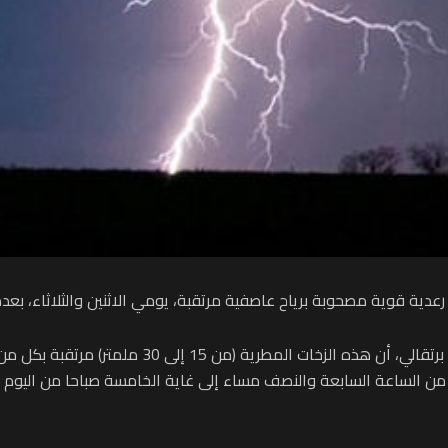
 رعدية قوية مصحوبة برياح عاصفية مرتقبة، يومي الاثنين والثلاثاء، بع
وأوضحت المديرية، في نشرة إنذارية من مستوى يقظة برت
من الساعة السابعة والنصف مساء إلى غاية الخامسة صباحا من اليوم الث