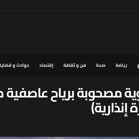
رياضة
صحة
فن و ثقافة
إقتصاد
حوادث و قضايا
ية مصحوبة برياح عاصفية م
إنذارية)