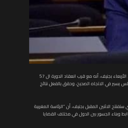
أكد السفير الممثل الدائم للمملكة المغربية لدى الأمم المتحدة بجنيف والرئيس الحالي لمجلس حقوق الإنسان، عمر زنيبر، أمس الأربعاء بجنيف، أنه مع قرب انعقاد الدورة ال 57
رئاسة المغربية للمجلس يسير في الاتجاه الصحيح، وحقق بالفعل نتائج
ة المغرب العربي للأنباء، على هامش ندوة صحفية خصصت لتقديم الدورة ال57 للمجلس التي ستفتتح الاثنين المقبل بجنيف، أن “الرئاسة المغربية
بط وبناء الجسور بين الدول في مختلف القضايا