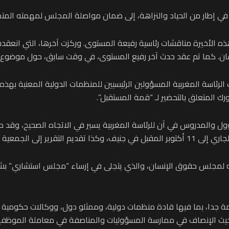
ا، في إطار من الحياد والنزاهة، إلى ضمان مواصلة المجلس لمهمته المت
ذه الأخيرة مناقشات رئاسية رفيعة المستوى. وركزت آخرها، التي انعقدت
سان. كما تم عقد حدث آخر رفيع المستوى، في وقت سابق، حول موضوع ال
رئاسة المغربية المسؤولين الرئيسيين للمنظمات الدولية المعنية بهذ
رك المتعلق بالتحضير لـ “قمة المستقبل”.
ول والمدروس في آن للرئاسة المغربية يسير في الاتجاه الصحيح، وقد ح
رئاسته لمجلس حقوق الإنسان، والذي يتجلى في إرساء “مجلس استشاري” ب
همة جدا، بما فيها قادة منظمات دولية، وممثلو دول، ووكالات حكومية
 حيث الإنصاف في ممارسة المسؤوليات والمناصفة في معاملة الموظفين