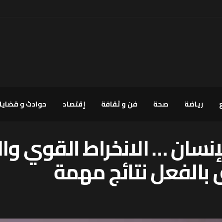
رياضة
صحة
فن و ثقافة
إقتصاد
حوادث و قضايا
نسان … الانخراط القوي وا
 بالفعل نتائج مهمة