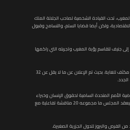
ا المغرب، تحت القيادة الشخصية لصاحب الجلالة الملك
اقتصادية، ولكن أيضا قضايا السلم، والتسامح وقبول
إلى جنيف لتقاسم رؤية المغرب وتجربته التي راكمها
وفي تقديمه للدورة الـ57 لمجلس حقوق الإنسان للصحافة المعتمدة في قصر الأمم بجنيف، استعرض السيد زنيبر جدول أعمال مكثف للغاية. بحيث تم الإعلان عن ما لا يقل عن 32
الجدد.
أمانة العامة للأمم المتحدة ومفوضية الأمم المتحدة السامية لحقوق الإنسان وخبراء
حقوق الإنسان وهيئات التحقيق الأخرى بشأن مجموعة واسعة من القضايا المتعلقة بحالة حقوق الإنسان في نحو 50 بلدا. وسيعقد المجلس ما مجموعه 20 مناقشة تفاعلية مع
 الفرص والبروز للدول الجزرية الصغيرة.