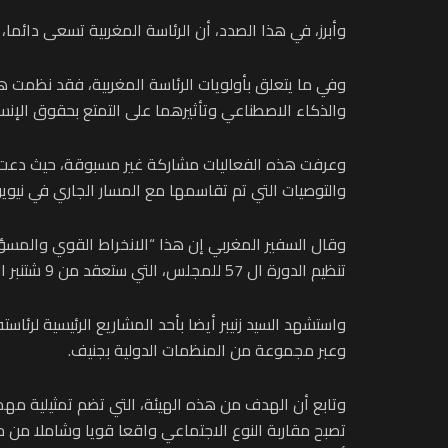
وأبرز، في هذا الصدد، أن الرئاسة المغربية تسعى دائم
وفي ما يتعلق بأولويات الرئاسة المغربية، فقد نظمت ه
والذكاء الاصطناعي وتأثيرهما على التمتع بحقوق الإن
وعرفت هذه الفعاليات مشاركة غير مسبوقة، حيث دعت ال
والتوصيات التي تم تقاسمها مع المسار الجاري في نيويو
وقال السفير المغربي إن هذا “الانخراط القوي والمسؤ
تنظيم الدورة ال 57 للمجلس، التي ستعقد من 9 شتنبر الجاري إلى 11 أكتوبر المقبل في جنيف، وكذا تقديم التقرير إلى الجمعية العامة للأمم المتحدة والعديد من الأنشطة الأخرى.
واستشهد السيد زنيبر أيضا بأحد المشاريع الرئيسية ل
وعبر مجموعة من المنظمات الدولية بجنيف.
وتابع أن الهدف من هذه الهيئة، التي تضم تمثيلية م
تصبح مقاربة النوع الاجتماعي واقعا قويا وشاملا من