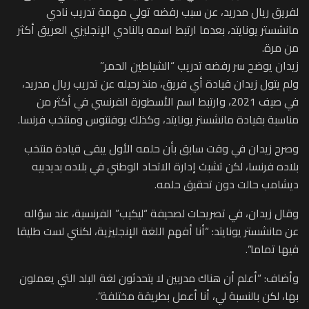
لفريق ريال مدريد، عن سبب رفضه تولي مهمة تدريب نادي
مانشستر يونايتد، بعدما ارتبط اسمه بالنادي الإنجليزي العريق أكثر
من مرة.
زيدان يوضح سر رفضه تدريب “الشياطين الحمر”
ولم يتول زيدان قيادة أي فريق، منذ رحيله عن تدريب ريال مدريد،
في صيف 2021، وارتبط اسم الأسطورة الفرنسي في أكثر من
مناسبة بقيادة مانشستر يونايتد، وكذلك يوفنتوس ومنتخب فرنسا.
وصرح زيدان في وقت سابق بأن حلمه الأول يبقى قيادة منتخب
بلاده فرنسا، لكن تشبث إدارة الاتحاد الوطني في بلاده بديدييه
ديشامب حالت دون تحقيق حلمه.
وقال زيدان، في تصريحات لصحيفة “ليكيب” الفرنسية، عند سؤاله
عن مانشستر يونايتد: “أنا أفهم اللغة الإنجليزية، لكنني لست طليقا
فيها تماما”.
وأضاف: “أعلم أن هناك مدربين لا يتحدثون لغة البلد التي يعملون
بها، لكن بالنسبة لي، أنا أعمل بطريقة مختلفة”.