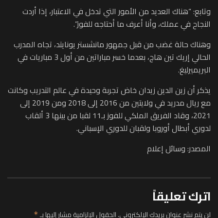
وتابع: “هناك العديد من الأمور التي تدخل في الاعتبار، إذا أردت
النجاح في عملك، وأنا أعرف ما أحتاجه للفوز”.
وهناك حالة غضب من قبل جمهور مانشستر يونايتد، تجاه المدرب
الحالي إريك تين هاج، بعدما خسر مباراتين من أول 3 مباريات في
البريميرليغ.
يذكر أن زين الدين زيدان خاض تجربة وحيدة في عالم التدريب وكانت
مع ريال مدريد في ولايتين من 2016 إلى 2018 ومن 2019 إلى
2021، وقاد الفريق الملكي للفوز بـ11 لقبا من بينها 3 ألقاب
لدوري أبطال أوروبا ولقبان للدوري الإسباني.
المصدر: وسائل إعلام
اترك تعليقاً
لن يتم نشر عنوان بريدك الإلكتروني.
الحقول الإلزامية مشار إليها بـ
*