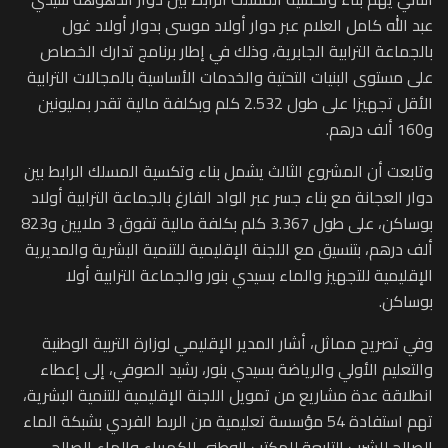
عبد الله كامل العلام عبر دوار أولاد موسى بدوار أولاد غول
بالجماعة الترابية الجابرية، وذلك في إطار برنامج تدارك الخصاص
على مستوى البنيات التحتية والخدمات الأساسية بالمجالات الترابية
الأقل تجهيزا على طول 2.532 كلم وبكلفة مالية تقدر بمليونين
و160 ألف درهم.
وتابعت أن المشروع الثالث يشمل بناء وتكسية المسلك الرابط بين
دوار العجانة مع بناء جسر عبر الواد الفارغ بالجماعة الترابية أولاد
بوساكن، على طول 3.367 كلم بكلفة مالية تفوق 3 ملايين و823
ألف درهم، بتنسيق مع اللجنة الإقليمية للتنمية البشرية والمديرية
الإقليمية للتجهيز والماء بسيدي بنور والجماعة الترابية أولا
بوساكن.
وفي تصريح مماثل، أشار المدير الإقليمي لوزارة التربية الوطنية
والتعليم الأولي والرياضة بسيدي بنور، رشيد الصوفي، إلى إعطاء
انطلاقة عدة مشاريع من تمويل اللجنة الإقليمية للتنمية البشرية،
تهم استفادة 54 مؤسسة تعليمية من الربط الفردي بشبكة الماء
الصالح للشرب التابعة للمكتب الوطني للكهرباء والماء الصالح