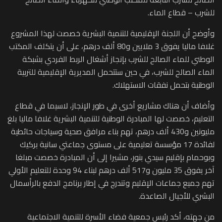
للشرب – قطاع الماء.
وأوضح أن اللجنة الإقليمية للتنمية البشرية خصصت لهذا المشروع
غلافا ماليا يفوق 3 ملايين و80 ألف درهم، على أن يتكلف المكتب
الوطني للماء الصالح للشرب بإنجاز أشغال الربط الفردي بشبكة
الماء الصالح للشرب، في حين ستتحمل المديرية الإقليمية للتربية
الوطنية بتحمل نفقات الاستهلاك.
وأضاف أن هناك مشاريع أخرى في طور الإنجاز، لاسيما في قطاع
التعليم، خصصت لها المبادرة الوطنية للتنمية البشرية غلافا ماليا بلغ
مليونين و430 ألف درهم، تهم بناء مرافق صحية وسياجات حائطية
لفائدة 17 مؤسسة تعليمية على مستوى جماعتي سانية بركيك
وبوحمام بإقليم سيدي بنور، مشيرا إلى أن المبادرة خصصت مبلغا
آخر يفوق 35 مليون و517 ألف درهم لبناء 94 وحدة للتعليم الأولي
تهم جميع جماعات الإقليم وتندرج في إطار برنامج الدفع بالرأسمال
البشري للأجيال الصاعدة.
من جهته، أكد رئيس جمعية فضاء الأسرة للتنمية الاجتماعية