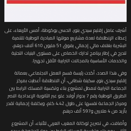
أشرف عامل إقليم سيدي بنور، الحسن بوكوطة، أمس الأربعاء، على
إعطاء الإنطلاقة لعدة مشاريع مولتها المبادرة الوطنية للتنمية
البشرية بغلاف مالي إجمالي يفوق 51 مليون 610 آلاف درهم،
تندرج في إطار برنامج تدارك الخصاص على مستوى البنيات التحتية
والخدمات الأساسية بالمجالات الترابية الأقل تجهيزا.
وفي هذا الصدد، أكدت رئيسة قسم العمل الاجتماعي بعمالة
إقليم سيدي بنور، سكينة شطابي، أن الانطلاقة أعطيت بمركز
الجماعة الترابية لامطل لمشروع بناء وتكسية المسلك الرابط بين
الطريق الوطنية رقم 7 بدوار أولاد علو عبر الثانوية الإعدادية النصر
ومركز الجماعة نفسها على طول 4.42 كلم، وبكلفة إجمالية تقدر
بأزيد من 4 ملايين و597 ألف درهم.
وأضافت، في تصريح لوكالة المغرب العربي للأنباء، أن المشروع
الثاني يهم بناء وتكسية المسلك الرابط بين دوار الدهوهة سيدي