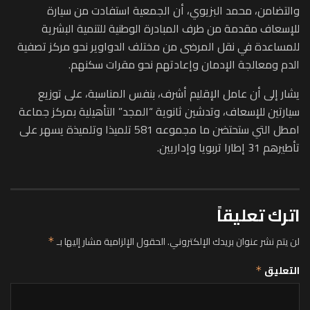
والتضامن، محمد البزيوي، أن الجمعية استفادت من سيارة
للإسعاف مقدمة من طرف المبادرة الوطنية للتنمية البشرية
للمساعدة في نقل المرضى من مختلف الدواوير نحو مركز تصفية
الدم ومعالجة الإدمان وإعادتهم نحو مقرات سكنهم.
يشار إلى أن عامل الإقليم أشرف، بنفس المناسبة، على توزيع
سيارتين للإسعاف، وتدشين ثانوية “المجد” التأهيلية بمركز جماعة
امطل التي ستحتضن ما مجموعه 581 تلميذا وتلميذة يسهر على
تأطيرهم 31 إطارا تربويا وإداريين.
اترك تعليقاً
لن يتم نشر عنوان بريدك الإلكتروني.
الحقول الإلزامية مشار إليها بـ
*
التعليق
*