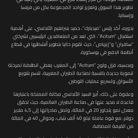
تطوير هذا السوق وتعزيز تواجد المجموعة بكل من فرنسا
وإسبانيا.
بدوره، أكد رئيس “ميدبارك”، حميد بنبراهيم الأندلسي، على أهمية
استقبال “Aciturri”، التي تعد من المتعاقدين الرئيسيين لشركتي
“سافران” و”إيرباص”، حيث تقوم حاليا بتطوير أنشطتها في قطاع
أنظمة الدفع في بوسكورة.
وبحسبه، فإن ولوج “Aciturri” إلى المغرب يعطي انطلاقة لمرحلة
تنموية جديدة بالنسبة لصناعة الطيران المغربية، تتسم بتنويع
الأسواق وتسريع عمليات التوطين.
وعلاوة على ذلك، أبرز السيد الأندلسي مكانة المملكة باعتبارها
قاعدة لا محيد عنها في صناعة الطيران العالمية، حيث تحقق
معدل نمو يتجاوز 20 في المائة، وتصل صادراتها إلى 4,5 ملاير
دولار، مع قوة عاملة تبلغ 40 ألف شاب، وحوالي 40 في المائة
من القيمة المضافة.