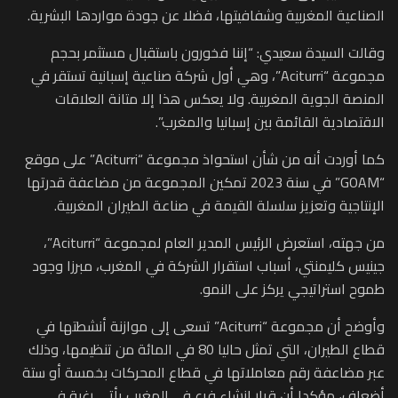
الصناعية المغربية وشفافيتها، فضلا عن جودة مواردها البشرية.
وقالت السيدة سعيدي: “إننا فخورون باستقبال مستثمر بحجم
مجموعة “Aciturri”، وهي أول شركة صناعية إسبانية تستقر في
المنصة الجوية المغربية. ولا يعكس هذا إلا متانة العلاقات
الاقتصادية القائمة بين إسبانيا والمغرب”.
كما أوردت أنه من شأن استحواذ مجموعة “Aciturri” على موقع
“GOAM” في سنة 2023 تمكين المجموعة من مضاعفة قدرتها
الإنتاجية وتعزيز سلسلة القيمة في صناعة الطيران المغربية.
من جهته، استعرض الرئيس المدير العام لمجموعة “Aciturri”،
جينيس كليمنتي، أسباب استقرار الشركة في المغرب، مبرزا وجود
طموح استراتيجي يركز على النمو.
وأوضح أن مجموعة “Aciturri” تسعى إلى موازنة أنشطتها في
قطاع الطيران، التي تمثل حاليا 80 في المائة من تنظيمها، وذلك
عبر مضاعفة رقم معاملاتها في قطاع المحركات بخمسة أو ستة
أضعاف، مؤكدا أن قرار إنشاء فرع في المغرب يأتي رغبة في