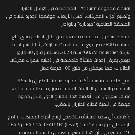
افتتحت مجموعة “Aciturri”، المتخصصة في هياكل الطيران
وتصنيع أجزاء المحركات، أمس الأربعاء، موقعها الجديد للإنتاج في
المنطقة الصناعية “ميدبارك” بالنواصر.
وتجسد استقرار المجموعة بالمغرب من خلال استئجار مبنى تبلغ
مساحته 2800 متر مربع في منطقة “ميدبارك”، إثر الاستحواذ على
شركة “GOAM Industrie” سنة 2023، باستثمار فاق 30 مليون
درهم، بغرض إحداث منشأة متخصصة في تصنيع شفرات محركات
الطائرات، مما سيمكن من خلق 100 فرصة عمل.
وفي كلمة بالمناسبة، أكدت مديرة صناعات الطيران والسكك
الحديدية والسفن والطاقات المتجددة بوزارة الصناعة والتجارة،
عفاف سعيدي، على أهمية هذا الافتتاح الذي يشكل خطوة
مهمة في تنمية قطاع الطيران بالمغرب.
وأضافت أن هذه المنشأة ستخصص لإنتاج أجزاء المحركات لبرامج
بارزة، على غرار محرك ” ليب” (LEAP) “LEAP 1A، LEAP 1B وLEAP
1C”، مشيرة إلى أن هذا المشروع يعكس جاذبية المنظومة