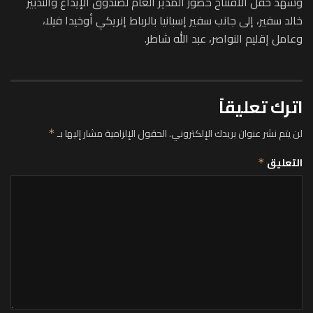
وشهد حفل الافتتاح حضور المدير العام لصندوق الإيداع والتدبير
خالد سفير، إلى جانب سفير إسبانيا بالرباط إنريكي أوخيدا فيلا،
وعامل إقليم النواصر، عبد الله شاطر.
اترك تعليقاً
لن يتم نشر عنوان بريدك الإلكتروني.
الحقول الإلزامية مشار إليها بـ
*
التعليق
*