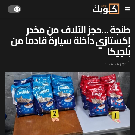
طنجة …حجز الآلاف من مخدر
إكستازي داخلة سيارة قادما من
بلجيكا
أكتوبر 24, 2024