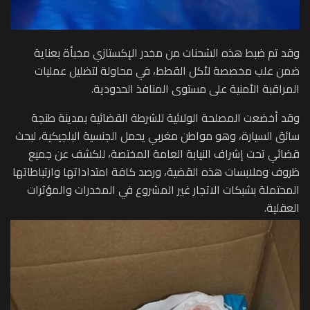
وقد تم ضبط هذه الشحنات من مخدر الإكستازي مخبأة بعناية
ضمن علب مخصصة لأكل القطط، في محاولة لتضليل عمليات
المراقبة الأمنية على مستوى المنافذ الحدودية.
وقد أخضعت المصلحة الولائية للشرطة القضائية بمدينة طنجة
سائق السيارة، وهو مواطن مغربي يحمل الجنسية البلجيكية، لبحث
قضائي تحت إشراف النيابة العامة المختصة، للكشف عن جميع
ظروف وملابسات هذه القضية، ورصد كافة امتداداتها وارتباطاتها
المحتملة بشبكات الاتجار غير المشروع في المخدرات والمؤثرات
العقلية.