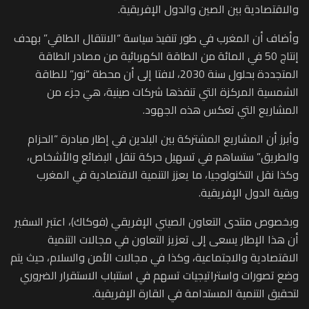
والاقتصادية بين الصين والدول الإفريقية.
وأضاف أن المغرب في طور تنفيذ سياسة “الانتقال الطاقي” بهدف
إنتاج 50 في المائة من الطاقة الكهربائية من مصادر الطاقة
المتجددة بحلول سنة 2030، لافتا إلى أن محطة “نور” للطاقة
الشمسية المركزة التي تنفذها شركات صينية، هي جزء من
المشاريع التي تعكس هذه الجهود.
وأبرز أن المشاريع المشتركة بين البلدين في إطار مبادرة “الحزام
والطريق” ستساهم في تسهيل حركة تنقل البضائع والأشخاص،
وكذا نقل التكنولوجيا، ما يعزز التنمية الاقتصادية في المغرب
وبقية الدول الإفريقية.
وبخصوص منتدى التعاون الصيني الإفريقي (فوكاك)، اعتبر السفير
أن هذا الإطار يسعى إلى تعزيز التعاون في مجالات التنمية
الاقتصادية والاجتماعية، وكذا في مجالات الأمن والسلام، حيث يتم
وضع تصورات واستراتيجيات تسهم في استتباب الاستقرار الضروري
لتحقيق التنمية المستدامة في القارة الإفريقية.