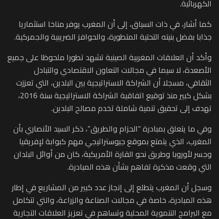
الكهربائية.
كما أشار، في ذات السياق، إلى أن المغرب يوفر مناخا استثماريا
جذابا بفضل بنيته التحتية المتطورة، والحوافز الضريبية والجمركية.
وأكد أن العلاقات المغربية الصينية تشهد تطورا ملحوظا على جميع
الأصعدة، لا سيما في مجالات التعاون الاقتصادي والتبادل
الثقافي، مسجلا أن الشراكة الاستراتيجية بين البلدين، التي تعززت
بشكل كبير منذ توقيع اتفاقية الشراكة الاستراتيجية سنة 2016،
تهدف إلى تحقيق تنمية شاملة تخدم مصالح البلدين.
وفي ما يتعلق بمبادرة “الحزام والطريق”، ذكر السيد الأنصاري بأن
المغرب، الذي يتمتع بموقع جيوستراتيجي مهم كبوابة لإفريقيا
وجسر لأوروبا وطريق نحو القارة الأمريكية، كان من أوائل البلدان
التي وقعت مذكرة تفاهم بشأن هذه المبادرة.
وسجل أن المغرب يتطلع إلى إنجاز عدد كبير من المشاريع في إطار
هذه المبادرة، خاصة في مجالات الصناعة والزراعة، والتي تتكامل
مع البرامج التنموية المحلية وتساهم في تعزيز العلاقات التجارية