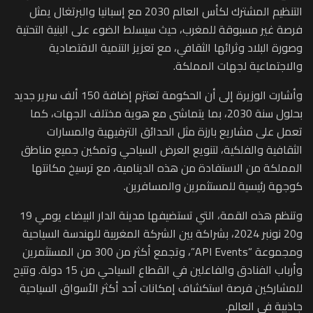
التنظيم المشترك لكأس العالم 2030 مع إسبانيا والبرتغال يمثل
فرصة غير مسبوقة للمغرب، حيث سيسلط الضوء على البنية التحتية
وصورة البلاد وثرائها الثقافي، مع تعزيز التنمية الاقتصادية
والاجتماعية لجهات المملكة.
وأشارت الوزيرة إلى أن الحكومة تعتزم إضافة 150 ألف سرير جديد
بحلول سنة 2030، بما يتماشى مع هوية مختلف الجهات، كما
تعمل على مشاريع بارزة مثل الحدائق الترفيهية والمسارات
الثقافية والفلكية، لتنويع العرض السياحي وتمكين جميع مناطق
المملكة من الاستفادة من هذه الدينامية، مع ترسيخ مكانتها
كوجهة رئيسية للمستثمرين والمسافرين.
وتنظم هذه القمة، التي تستضيفها مدينة الدار البيضاء يومي 19
و20 نونبر 2024، بشراكة بين الشركة المغربية للهندسة السياحية
ومجموعة “API Events”، وتجمع أكثر من 300 من المستثمرين
وأرباب الفنادق والفاعلين في القطاع السياحي من 15 دولة. وتتيح
للمشاركين فرصة استكشاف إمكانات أحد أكثر الأسواق السياحية
جاذبية في العالم.