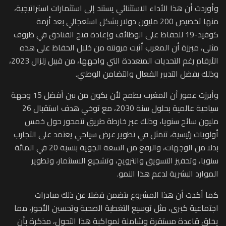
وأوردت أن هذا الأداء الاستثنائي يستند إلى استثمارات استراتيجية،
منها تخصيص 200 مليون دولار بشكل استعجالي بعد أزمة
كوفيد-19 للحفاظ على الوظائف وإعادة فتح الفنادق في ظروف
مثلى، مبرزة أن المغرب أثبت مرونته من خلال الحفاظ على هذه
الأرقام رغم التحديات المتعددة التي واجهها، من قبيل زلزال 2023،
وذلك بفضل التدبير الفعال والتضامن الوطني.
وأبرزت عمور أن المغرب يطمح لأن يكون من بين أفضل 15 وجهة
سياحية عالمية بحلول سنة 2030، مع توخي هدف استقبال 26
مليون سائح سنويا، وذلك عبر خارطة طريق تتمحور حول خمس
أولويات رئيسية، تتمثل في تطوير عرض سياحي يعتمد على التجارب
بدلا من الوجهات، والرفع من السعة الجوية بنسبة 20 في المائة
سنويا، وتحفيز التسويق والترويج، وتشجيع الاستثمار، وتطوير
الموارد البشرية لدعم هذا النمو.
كما أكدت أن هذا المشروع يتضمن فضلا عن ذلك مبادرات
اجتماعية كبرى، مثل توسيع التغطية الصحية وتحسين الأجور، مما
يخلق قاعدة مستقرة وشاملة لمواكبة هذا التحول، مذكرة بأن