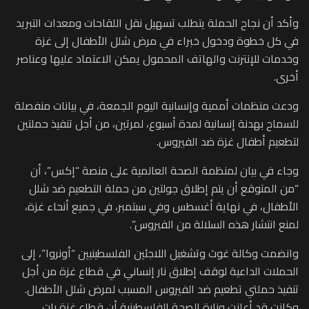
وأكد أن نجاح الحملة يتطلب تسهيل نقل اللقاحات ومعدات التبريد
في كل خطوة ودخول خبراء في مرض شلل الأطفال إلى غزة
وخدمات للإنترنت والهاتف المحمول يمكن الاعتماد عليها وعناصر
أخرى.
ودعت منظمات أممية وإنسانية اليوم الجمعة، في بيانات منفصلة
للسماح بهدنة إنسانية لمدة أسبوع، لمرتين، من أجل تنفيذ حملتين
لتطعيم أطفال غزة ضد الفيروس.
وجاء في بيان لمنظمة الصحة العالمية على منصة “إكس”، أن
“من المتوقع أن يتم إطلاق جولتين من حملة التطعيم ضد شلل
الأطفال، في نهاية أغسطس وفي سبتمبر، في جميع أنحاء غزة،
لمنع انتشار هذه السلالة من الفيروس”.
وانضمت وكالة غوث وتشغيل اللاجئين الفلسطينيين “أونروا”، إلى
الحملات الداعية لوقف إطلاق نار إنساني في قطاع غزة من أجل
تنفيذ حملتي تطعيم ضد الفيروس المسبب لمرض شلل الأطفال.
وكانت قد أعلنت وزارة الصحة الفلسطينية أن قطاع غزة بات