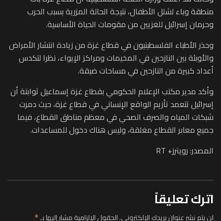
منطقة وباء لشلل الأطفال، نتيجة الحالة المزرية بسبب الحرب
وحرمان إسرائيل للغزيين من مقومات الحياة الأساسية.
وحذر الأطباء الفلسطينيون في قطاع غزة من زيادة انتشار الأمراض
والأوبئة بين النازحين في المخيمات ومراكز الإيواء، نظرا لتكدس
أعداد كبيرة من النازحين في مساحات ضيقة.
وأكد مدير مكتب الإعلام الحكومي بقطاع غزة إسماعيل ثوابتة أن
إسرائيل تتعمد تأزيم الواقع الإنساني في قطاع غزة، حيث دمرت
شبكات المياه والصرف الصحي في معظم مناطق القطاع، فيما
جميع معابر القطاع مغلقة، وليس هناك دخول للمساعدات.
المصدر: رويترز+ RT
اترك تعليقاً
لن يتم نشر عنوان بريدك الإلكتروني.
الحقول الإلزامية مشار إليها بـ
*