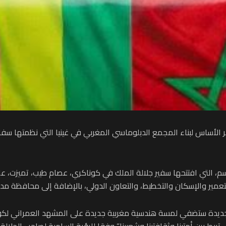
ر الأساس لبناء المجمع الدبلوماسي المغربي في غينيا التي نظمتها سف
اسم، التي افتتحها سفير جلالة الملك في كوناكري، عصام طيب، تميزت، ع
لتعمير والإسكان والتخطيط، والتعاون الدولي، بالإضافة إلى محافظة مد
الجديدة ستضفي لمسة هندسية مغربية جديدة على المشهد العمراني لكون
ي تربط بين أمتينا وثقافتينا وشعبينا” وفقا للرؤية السامية لصاحب الجلا