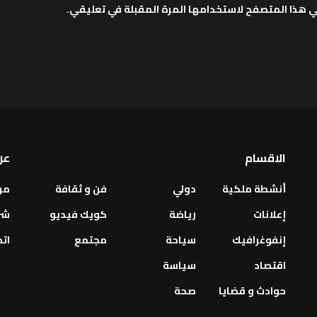
ي هذا المتصفح لاستخدامها المرة المقبلة في تعليقي.
الاقسام
عن
أنشطة ملكية
دولي
فن و ثقافة
من
إعلانات
رياضة
كويك فيديو
شر
إنفوغرافيك
سياحة
مجتمع
اتص
اقتصاد
سياسة
حوادث و قضايا
صحة