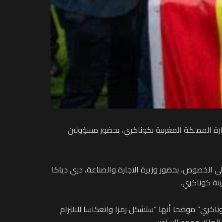
ارة المملكة المغربية بكوناكري، بحضور مسؤولين
لى الخصوص، بحضور وزيرة التجارة والصناعة، دري دياكا
ينة كوناكري.
اكري” موضحا أنها “ستشكل رمزا وانعكاسا للالتزام
لة الملك محمد السادس.