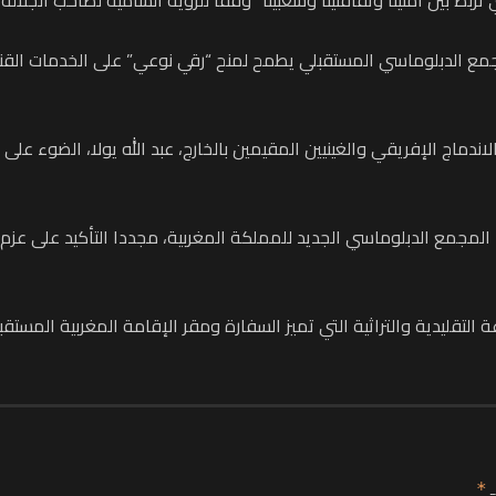
مجمع الدبلوماسي المستقبلي يطمح لمنح “رقي نوعي” على الخدمات القن
ندماج الإفريقي والغينيين المقيمين بالخارج، عبد الله يولا، الضوء على ع
ء المجمع الدبلوماسي الجديد للمملكة المغربية، مجددا التأكيد على عزم
 التقليدية والتراثية التي تميز السفارة ومقر الإقامة المغربية المستقب
ـ
*