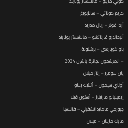
كوبي ماينو – مانشستر يونايتد
كريم كوناتي – سالزبورغ
أردا غولر – ريال مدريد
أليخاندرو غارناتشو – مانشستر يونايتد
باو كوبارسي – برشلونة.
– المرشحون لجائزة ياشين 2024
يان سومير – إنتر ميلان
أوناي سيمون – أتلتيك بلباو
إيميليانو مارتينيز – أستون فيلا
جيورجي مامارداتشفيلي – فالنسيا
مايك ماينان – ميلان