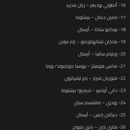
16- أنطوني روديغر – ريال مدريد
17- لامين جمال – برشلونة
18- بوكايو ساكا – أرسنال
19- هاكان تشالهانوغلو – إنتر ميلان
20- ويليام ساليبا – أرسنال
21- ماتس هوميلز – بروسيا دورتموند/ روما
22- فلوريان فيرتز – باير ليفركوزن
23- داني أولمو – لايبزيغ/ برشلونة
24- رودري – مانشستر سيتي
25- ديكلان رايس – أرسنال
26- هاري كين – بايرن ميونخ