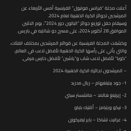
أعلنت مجلة “فرانس فوتبول” الفرنسية أمس الأربعاء عن
المرشحين لجوائز الكرة الذهبية لعام 2024.
وسيقام حفل توزيع جوائز “البالون دور 2024″، يوم الاثنين
الموافق 28 أكتوبر 2024، على مسرح دو شاتليه في باريس.
وكشفت المجلة الفرنسية عن قوائم المرشحين بمختلف الفئات،
والتي يأتي على رأسها الكرة الذهبية لأفضل لاعب في العالم،
“كوبا” لأفضل لاعب شاب و”ياشين” لأفضل حارس مرمى.
– المرشحون لجائزة الكرة الذهبية 2024
1- جود بيلينغهام – ريال مدريد
2- إيرلينغ هالاند – مانشستر سيتي
3- نيكو ويليامز – أتلتيك بلباو
4- غرانيت تشاكا – باير ليفركوزن