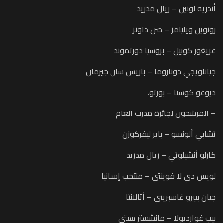
أندريه لونين – ريال مدريد
رونوين ويليامز – صن داونز
غريغور كوبيل – بروسيا دورتموند
جيانلويجي دوناروما – باريس سان جيرمان
ديوغو كوستا – بورتو.
– المرشحون لجائزة مدرب العام
تشابي ألونسو – باير ليفركوزن
كارلو أنشيلوتي – ريال مدريد
لويس دي لا فوينتي – منتخب إسبانيا
جيان بييرو غاسبريني – أتالانتا
بيب غوارديولا – مانشستر سيتي