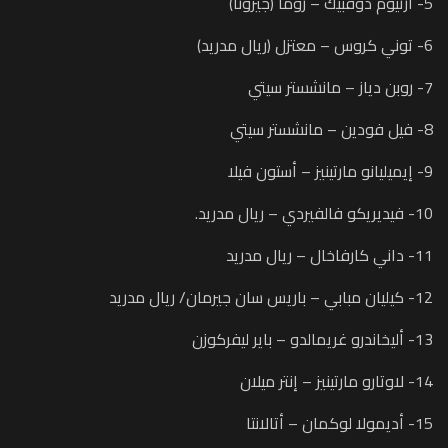
5- أرتيوم دوفبيك – روما (جيرونا)
6- توني كروس – معتزل (ريال مدريد)
7- روبن دياز – مانشستر سيتي
8- فيل فودين – مانشستر سيتي
9- إيميليانو مارتينيز – أستون فيلا
10- فيديريكو فالفيردي – ريال مدريد.
11- داني كارفاخال – ريال مدريد
12- كيليان مبابي – باريس سان جيرمان/ ريال مدريد
13- أليخاندرو غريمالدو – باير ليفركوزن
14- لاوتارو مارتينيز – إنتر ميلان
15- أديمولا لوكمان – أتالانتا