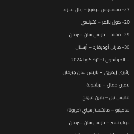
27- فينيسيوس جونيور – ريال مدريد
28- كول بالمر – تشيلسي
29- فيتينيا – باريس سان جيرمان
30- مارتن أوديغارد – أرسنال
– المرشحون لجائزة كوبا 2024
زائيري إيميري – باريس سان جيرمان
لامين جمال – برشلونة
ماتيس تيل – بايرن ميونخ
سافينيو – مانشستر سيتي (جيرونا)
جواو نيفيز – باريس سان جيرمان