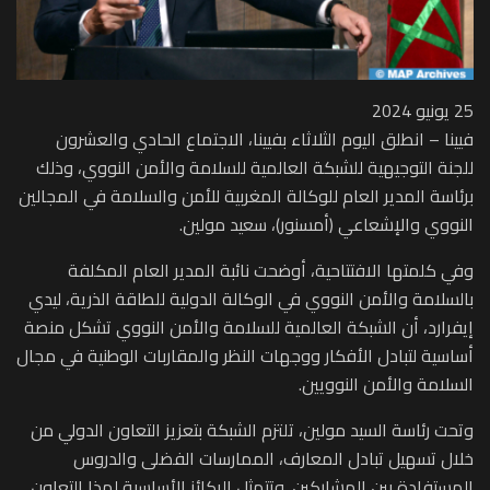
25 يونيو 2024
فيينا – انطلق اليوم الثلاثاء بفيينا، الاجتماع الحادي والعشرون
للجنة التوجيهية للشبكة العالمية للسلامة والأمن النووي، وذلك
برئاسة المدير العام للوكالة المغربية للأمن والسلامة في المجالين
النووي والإشعاعي (أمسنور)، سعيد مولين.
وفي كلمتها الافتتاحية، أوضحت نائبة المدير العام المكلفة
بالسلامة والأمن النووي في الوكالة الدولية للطاقة الذرية، ليدي
إيفرارد، أن الشبكة العالمية للسلامة والأمن النووي تشكل منصة
أساسية لتبادل الأفكار ووجهات النظر والمقاربات الوطنية في مجال
السلامة والأمن النوويين.
وتحت رئاسة السيد مولين، تلتزم الشبكة بتعزيز التعاون الدولي من
خلال تسهيل تبادل المعارف، الممارسات الفضلى والدروس
المستفادة بين المشاركين. وتتمثل الركائز الأساسية لهذا التعاون