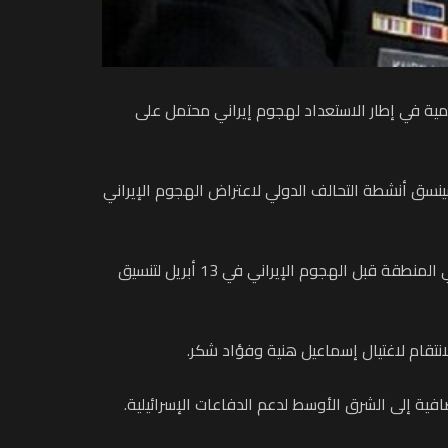
يمية في إطار الاستعداد لهجوم إيراني محتمل على
نسق أنشطة التحالف الدولي لاعتراض الهجوم الإيراني
وأضافت أن المسؤول العسكري الأمريكي سيلتقي رئيس أركان الجيش الإسرائيلي الجنرال هرتسي هاليفي، بعد أن كان أيضا في المنطقة قبل الهجوم الإيراني في 13 أبريل لتنسيق
انتقام لاغتيال إسماعيل هنية وفؤاد شكر.
فية إلى الشرق الأوسط لدعم الدفاعات الإسرائيلية.