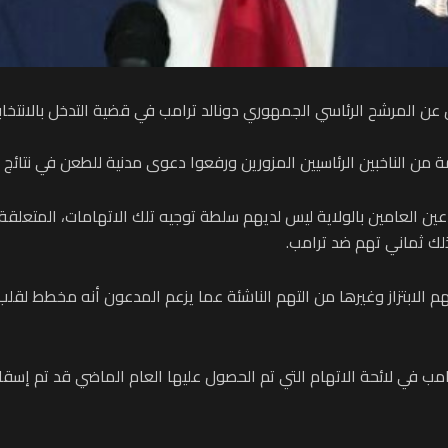
 المرشح الرئاسي الجمهوري دونالد ترامب في قضية التدخل بالانتخابات الر
 من الناخبين الرئاسيين المزورين ورفعوا دعوى مدنية للطعن في نتائج ا
لعامين بالولاية ليس لديهم سلطة توجيه تلك الاتهامات، المتعلقة بت
لك ثماني تهم ضد ترامب.
اءتهم من تهم الابتزاز وغيرها من التهم الناشئة عما يزعم المدعون أنه مخطط
ن أصل 13 تهمة جنائية ضد ترامب في لائحة الاتهام التي تم الحصول عليها العام الم