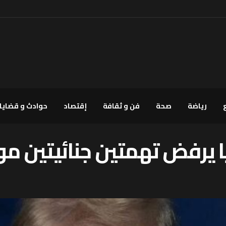
رياضة
صحة
فن و ثقافة
إقتصاد
حوادث و قضايا
 يرفض تهمتين جنائيتين م