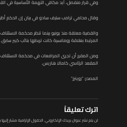
وفي قرار منفصل، أيد مكافي التهمة الأساسية في القضي
وقال محامي ترامب ستيف سادو في بيان إن الحكم أظهر 
والقضية معلقة منذ يونيو بينما تنظر محكمة الاستئنا
المرتبط بعلاقة رومانسية كانت تربطها بنائب كبير سابق.
ومن المقرر أن تجرى المرافعات في محكمة الاستئناف ف
المقعد الرئاسي كامالا هاريس.
المصدر: “رويترز”
اترك تعليقاً
لن يتم نشر عنوان بريدك الإلكتروني.
الحقول الإلزامية مشار إليها ب