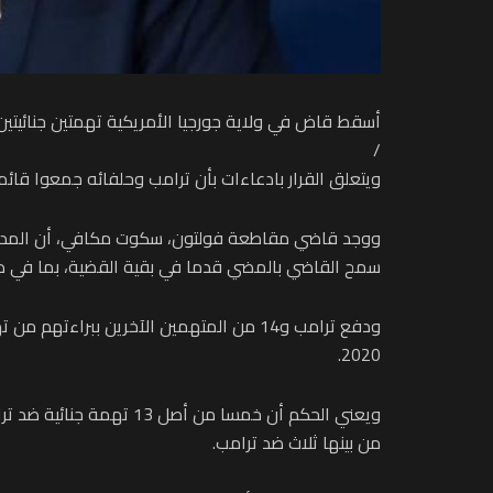
أسقط قاض في ولاية جورجيا الأمريكية تهمتين جنائيتين عن
/
ويتعلق القرار بادعاءات بأن ترامب وحلفائه جمعوا قائمة
ووجد قاضي مقاطعة فولتون، سكوت مكافي، أن المدعين ا
سمح القاضي بالمضي قدما في بقية القضية، بما في ذ
ودفع ترامب و14 من المتهمين الآخرين ببر
2020.
ويعني الحكم أن خمسا م
من بينها ثلاث ضد ترامب.