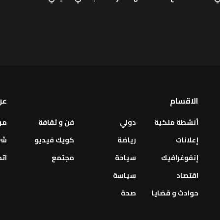
الاقسام
عن
أنشطة ملكية
دولي
فن و ثقافة
من
إعلانات
رياضة
كويك فيديو
شر
إنفوغرافيك
سياحة
مجتمع
اتص
اقتصاد
سياسة
حوادث و قضايا
صحة