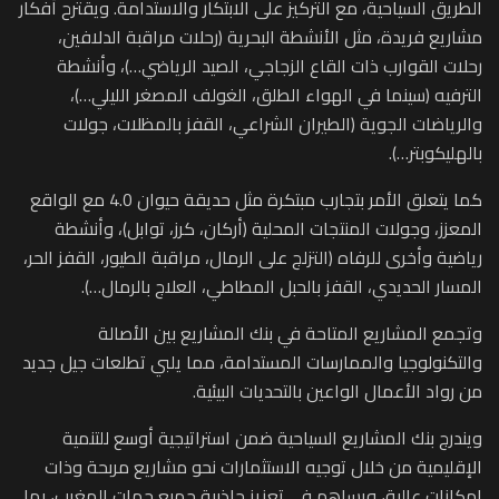
الطريق السياحية، مع التركيز على الابتكار والاستدامة. ويقترح أفكار
مشاريع فريدة، مثل الأنشطة البحرية (رحلات مراقبة الدلافين،
رحلات القوارب ذات القاع الزجاجي، الصيد الرياضي…)، وأنشطة
الترفيه (سينما في الهواء الطلق، الغولف المصغر الليلي…)،
والرياضات الجوية (الطيران الشراعي، القفز بالمظلات، جولات
بالهليكوبتر…).
كما يتعلق الأمر بتجارب مبتكرة مثل حديقة حيوان 4.0 مع الواقع
المعزز، وجولات المنتجات المحلية (أركان، كرز، توابل)، وأنشطة
رياضية وأخرى للرفاه (التزلج على الرمال، مراقبة الطيور، القفز الحر،
المسار الحديدي، القفز بالحبل المطاطي، العلاج بالرمال…).
وتجمع المشاريع المتاحة في بنك المشاريع بين الأصالة
والتكنولوجيا والممارسات المستدامة، مما يلبي تطلعات جيل جديد
من رواد الأعمال الواعين بالتحديات البيئية.
ويندرج بنك المشاريع السياحية ضمن استراتيجية أوسع للتنمية
الإقليمية من خلال توجيه الاستثمارات نحو مشاريع مربحة وذات
إمكانات عالية، ويساهم في تعزيز جاذبية جميع جهات المغرب، بما