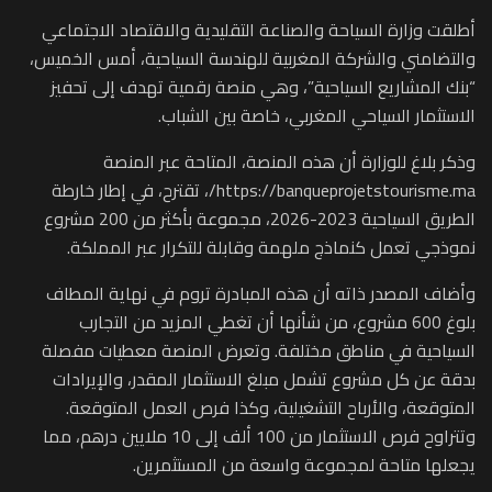
أطلقت وزارة السياحة والصناعة التقليدية والاقتصاد الاجتماعي
والتضامني والشركة المغربية للهندسة السياحية، أمس الخميس،
“بنك المشاريع السياحية”، وهي منصة رقمية تهدف إلى تحفيز
الاستثمار السياحي المغربي، خاصة بين الشباب.
وذكر بلاغ للوزارة أن هذه المنصة، المتاحة عبر المنصة
https://banqueprojetstourisme.ma/، تقترح، في إطار خارطة
الطريق السياحية 2023-2026، مجموعة بأكثر من 200 مشروع
نموذجي تعمل كنماذج ملهمة وقابلة للتكرار عبر المملكة.
وأضاف المصدر ذاته أن هذه المبادرة تروم في نهاية المطاف
بلوغ 600 مشروع، من شأنها أن تغطي المزيد من التجارب
السياحية في مناطق مختلفة. وتعرض المنصة معطيات مفصلة
بدقة عن كل مشروع تشمل مبلغ الاستثمار المقدر، والإيرادات
المتوقعة، والأرباح التشغيلية، وكذا فرص العمل المتوقعة.
وتتراوح فرص الاستثمار من 100 ألف إلى 10 ملايين درهم، مما
يجعلها متاحة لمجموعة واسعة من المستثمرين.