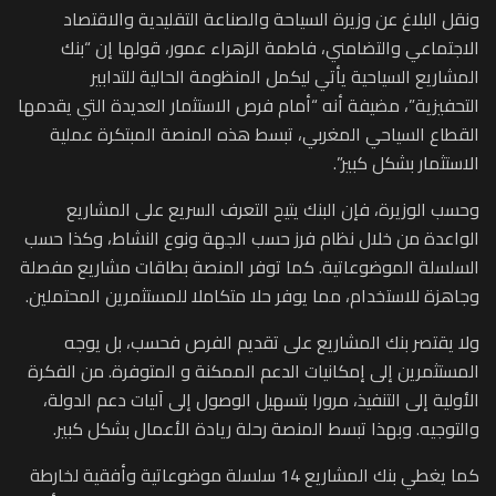
ونقل البلاغ عن وزيرة السياحة والصناعة التقليدية والاقتصاد
الاجتماعي والتضامني، فاطمة الزهراء عمور، قولها إن “بنك
المشاريع السياحية يأتي ليكمل المنظومة الحالية للتدابير
التحفيزية”، مضيفة أنه “أمام فرص الاستثمار العديدة التي يقدمها
القطاع السياحي المغربي، تبسط هذه المنصة المبتكرة عملية
الاستثمار بشكل كبير”.
وحسب الوزيرة، فإن البنك يتيح التعرف السريع على المشاريع
الواعدة من خلال نظام فرز حسب الجهة ونوع النشاط، وكذا حسب
السلسلة الموضوعاتية. كما توفر المنصة بطاقات مشاريع مفصلة
وجاهزة للاستخدام، مما يوفر حلا متكاملا للمستثمرين المحتملين.
ولا يقتصر بنك المشاريع على تقديم الفرص فحسب، بل يوجه
المستثمرين إلى إمكانيات الدعم الممكنة و المتوفرة. من الفكرة
الأولية إلى التنفيذ، مرورا بتسهيل الوصول إلى آليات دعم الدولة،
والتوجيه. وبهذا تبسط المنصة رحلة ريادة الأعمال بشكل كبير.
كما يغطي بنك المشاريع 14 سلسلة موضوعاتية وأفقية لخارطة