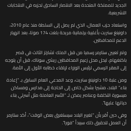
الجديد للمملكة المتحدة بعد الانتصار الساحق لحزبه في الانتخابات
التشريعية.
واستعاد حزب العمال، الذي لم يصل إلى السلطة منذ عام 2010،
داونينغ ستريت بأغلبية برلمانية مريحة بلغت 174 صوتا، بعد انهيار
الدعم للمحافظين.
وتم تعيين ستارمر رسميا من قبل الملك تشارلز الثالث في قصر
باكنغهام، ليحل محل زعيم المحافظين ريشي سوناك، قبل أن يتوجه
إلى المقر الرسمي لرئيس الوزراء لإلقاء خطابه الأول إلى الأمة.
ومن عتبة 10 داونينغ ستريت، وعد المدعي العام السابق بـ “إعادة
بناء” البلاد، مشيرا بشكل خاص إلى الحاجة إلى مدارس ومساكن
ميسورة التكلفة وعناصر يمكن لـ “الأسر العاملة مثل أسرتي بناء
حياتها عليها”.
وفي حين أقر بأن “تغيير البلاد سيستغرق بعض الوقت”، أكد ستارمر
أن العمل لتحقيق ذلك سيبدأ “فورا”.