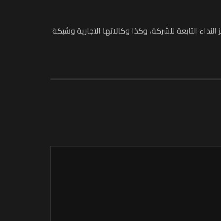
 للبيع على الموقع الإلكتروني للخطوط الملكية المغربية (www.royalairmaroc.com)، وعبر مراكز النداء التابعة للشركة، وكذا وكالاتها التجارية وشبكة