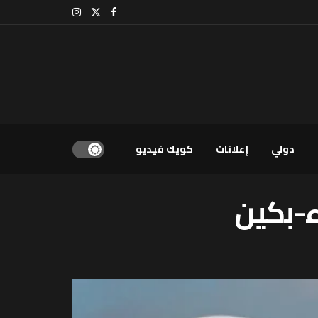
دولي
إعلانات
كويك فيديو
ء-بكین