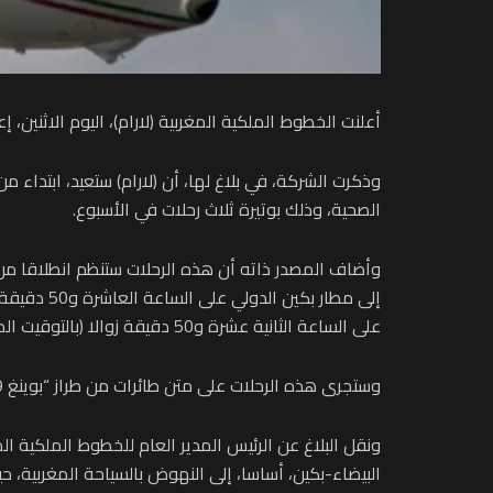
أعلنت الخطوط الملكية المغربية (لارام)، اليوم الاثنين، 
الصحية، وذلك بوتيرة ثلاث رحلات في الأسبوع.
وأضاف المصدر ذاته أن هذه الرحلات ستنظم انطلاقا من ال
إلى مطار 
على الساعة الثانية عشرة و50 دقيقة زوالا (بالتوقيت المحلي) على أن تصل إلى الدار البيضاء على الساعة الثامنة والربع مساء (بالتوقيت المحلي).
وستجرى هذه الرحلات على متن طائرات من طراز “بوينغ 9-787 دريملاينر” بسعة 302 مقعدا، ضمنها 26 مقعدا بدرجة الأعمال.
ونقل البلاغ عن الرئيس المدير العام للخطوط الملكية ال