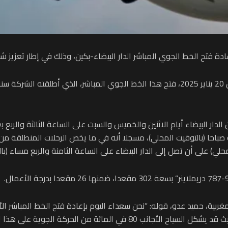
إعادة فتح الخط الجوي المباشر الدار البیضاء-بكین، وذلك في إطار تعزيز شب
دار البيضاء أيام الاثنين والخميس والسبت على الساعة الثالثة والربع بع
بكين الدولي على الساعة العاشرة و50 دقيقة صباحا (بالتوقيت المحلي)، مسجلا أنه في ما يخص الرح
مغربية، حميد عدو، قوله: “نحن سعداء اليوم بإعادة فتح الخط المباشر ا
البیضاء-بكین، أساسا، إلى النهوض بالسياحة المغربية، حيث قد يشكل السياح 