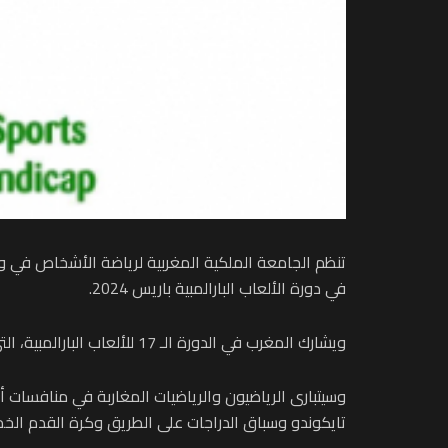
تنظم الجامعة الملكية المغربية لرياضة الأشخاص في وضعي
في دورة الألعاب البارالمبية باريس 2024.
ويشارك المغرب في الدورة الـ 17 للألعاب البارالمبية، التي تحتضنها العاصمة الفرنسية باريس في الفترة ما بين 28 غشت الجاري و8 شتنبر المقبل، بوفد قوامه 38 رياضيا ورياضية.
وسيتبارى الرياضيون والرياضيات المغاربة في منافسات 
تايكوندو وسباق الدراجات على الطريق وكرة القدم الخ