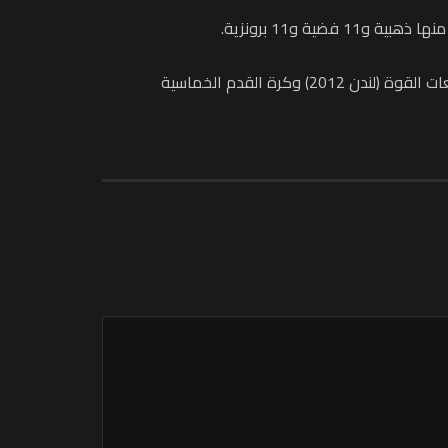
واحتكرت ألعاب القوى جل الميداليات بنيلها 34 ميدالية، فيما اكتفت رياضات السباحة (سيول 1988) والترياثلون (ريو 2016) ورافعات القوة (لندن 2012) وكرة القدم الخماسية