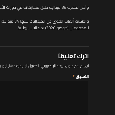
وأحرز المغرب 38 ميدالية خلال مشاركاته في دورات الألعاب الأولمبية الموازية (البارالمبية) منذ انطلاقها سنة 1988 بسيول، 16 منها ذهبية و11 فضية و11 برونزية.
للمكفوفين (طوكيو 2020) بميداليات برونزية.
اترك تعليقاً
لن يتم نشر عنوان بريدك الإلكتروني.
الحقول الإلزامية مشار إليها ب
التعليق
*