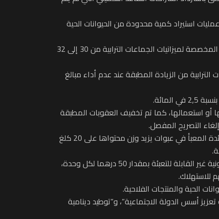
د لقجع أنه تم إدراج تدبير مؤقت، برسم سنة 2025، للتنصيص على إعفاء عمليات استيراد كمية محدودة من الحيوانات الحية
ومن أجل تحسين تمويل الجماعات الترابية، قال السيد لقجع إنه تم الرفع من الحد الأدنى لحصيلة الضريبة على القيمة المضافة المخصصة لميزانيات الجماعات الترابية من 30 إلى 32
اردة على مشروع قانون المالية لسنة 2025 نصت على استثناء الجماعات الترابية من الزيادة المطبقة عند عدم أداء مبالغ
لمائة.
 بها أو استعمالها، كما تم تخفيف العقوبات المطبقة
لغاء التصريح المفصل.
وفي ما يهم تعريفة الرسوم الجمركية، لفت الوزير إلى أن التعديلات همت أساسا تخفيض رسم الاستيراد المطبق على عسل المائدة المعبأ في عبوات يزيد وزن محتواها على 20 كلغ
وبالنسبة للضريبة على الاستهلاك، أفاد السيد لقجع أن أبرز التدابير همّت إحداث ضريبة داخلية على الاستهلاك على السجائر الإلكترونية غير القابلة للتعبئة بمقدار 50 درهما لكل وحدة،
م للاستهلاك.
ن الحكومة تسعى من خلال التوجهات العامة لمشروع قانون المالية 2025 إلى “مواصلة تعزيز أسس الدولة الاجتماعية”، و”توطيد دينامية