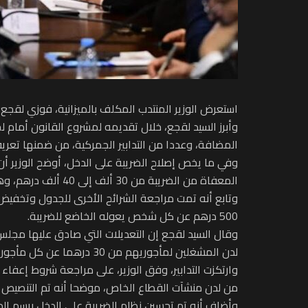
استعرض الوزير المنتدب المكلف بالميزانية، فوزي لقجع، أمس الثل
وأبرز السيد لقجع، خلال تقديمه لمشروع القانون أمام لج
المضافة، وعددا من التدابير الجمركية، من ضمنها تعريف
وفي ما يخص إصلاح الضريبة على الدخل، أوضح الوزير أ
المعفاة من الضريبة من 30 ألف إلى 40 ألف درهم، وهو ما سيمكن من إعفاء دخول الأجور التي تقل عن 6000 درهم شهريا.
500 درهم عن كل شخص يعوله الخاضع للضريبة.
وقال السيد لقجع إن التعديلات التي صادق عليها مجلس 
لدن المشغلين لمأجوريهم من 30 درهما عن كل مأجور وعن كل يوم من أيام العمل إلى 40 درهما مع إمكانية الأداء بطريقة إلكترونية.
وارتكزت التدابير، وفق الوزير، على مراجعة شروط إعفاء 
من لدن منشآت القطاع الخاص، موضحا أنه تم التنصيص على 
وأضاف أنه تم تحسين نظام الضريبة على الدخل برسم الدخو