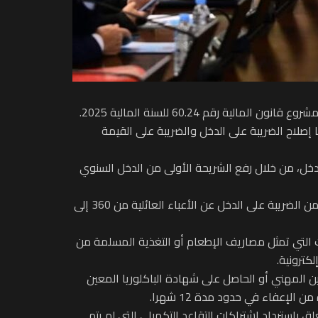
قم 60.24 للسنة المالية 2025.
ا إصلاح الضريبة على الدخل والضريبة على القيمة
دخل، من خلال رفع الشريحة الأولى من الدخل السنوي
وتابع أنه تمت مراجعة الشرائح الأخرى للجدول وتخفيض أسعار الضريبة المطبقة عليها، بالإضافة إلى رفع مبلغ الخصم السنوي من الضريبة على الدخل عن الأعباء العائلية من 360 إلى
ت التي تمثل مصاريف الإطعام أو التغذية المسلمة من
وين المهني أو الحاصل على شهادة الباكلوريا المعين
إعفاء في حدود مدة 12 شهرا.
 باسترداد اشتراكات التقاعد التكميلي التي لم يتم