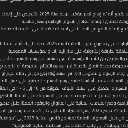
وفي ما يتعلق بالضريبة على القيمة المضافة، أكد السي
وذلك لضمان الإمداد العادي للسوق الوطنية بأسعار مناسبة.
أما بشأن التدابير الجمركية، فأوضح الوزير أن التعديلات الو
تحقة بطريقة إلكترونية، على غرار الإدارات والمؤسسات العمومية.
ايين من لائحة المؤسسات التي تستفيد من رسم الاستيراد الأدنى بنسبة 2,5 في ا
مركية جديدة تتعلق بالحيازة غير المبررة للأختام الجمركية أو التزويد
جاع الرسوم والمكوس التي تم استيفاؤها بغير حق في حالة تغيير أو إ
زامية وضع العلامات الجبائية على الغازوال والوقود الممتاز خلال عرضه
ات الفلاحية.
وفي سياق ذي صلة، أبرز السيد لقجع أ
 الهيكلية”، إلى جانب “الحفاظ على استدامة المالية العمومية”.