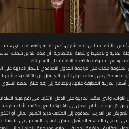
اثاء بمجلس المستشارين، أهم التدابير والتعديلات التي همّت مشروع قانون المالية ر
نة المالية والتخطيط والتنمية الاقتصادية، أن هذه التدابير شملت أساس
ة الرسوم الجمركية والضريبة الداخلية على الاستهلاك.
ن الحكومة عملت على مراجعة الجدول التصاعدي لأسعار الضريبة على ال
النواب، والتي همّت الضريبة على الدخل، ارتكزت على رفع مبلغ السندا
التعويض عن التدريب المدفوع إلى المتدرب خريج التعليم العالي أو التك
أنه في حالة تغيير المشغل، يمكن للمتدرب الاستمرار في الاستفادة من ال
ل العقارية الخاضعة للحجز في المنبع، ومراجعة النظام الجبائي المتعلق