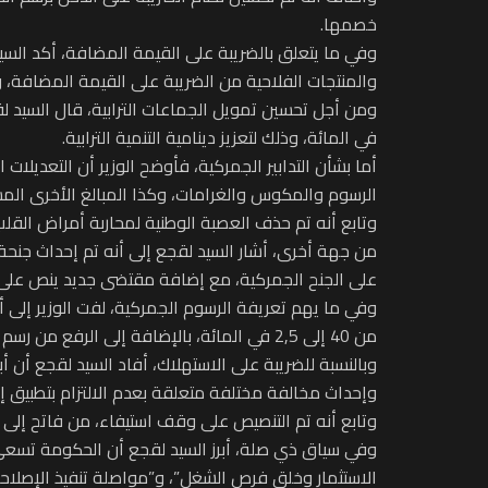
خصمها.
والمنتجات الفلاحية من الضريبة على القيمة المضافة، 
في المائة، وذلك لتعزيز دينامية التنمية الترابية.
الرسوم والمكوس والغرامات، وكذا المبالغ الأخرى المس
وتابع أنه تم حذف العصبة الوطنية لمحاربة أمراض القلب والشر
من جهة أخرى، أشار السيد لقجع إلى أنه تم إحداث جنحة ج
على الجنح الجمركية، مع إضافة مقتضى جديد ينص على إر
من 40 إلى 2,5 في المائة، بالإضافة إلى الرفع من رسم الاسيتراد المطبق على أسلاك الألياف الضوئية من 10 إلى 17,5 في المائة.
وإحداث مخالفة مختلفة متعلقة بعدم الالتزام بتطبيق إل
وتابع أنه تم التنصيص على وقف استيفاء، من فاتح إلى غاية 31 دجنبر 2025 رسم الاستيراد المطبق على كمية محدودة من الحيوانات الحية والمنتج
الاستثمار وخلق فرص الشغل”، و”مواصلة تنفيذ الإصلاحات