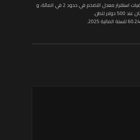
وبخصوص الفرضيات المرتقبة، قال الوزير إن الحكومة تهدف إلى تحقيق نمو اقتصادي يقدر بـ 4.6 في المائة وذلك بناء على فرضيات استقرار معدل التضخم في حدود 2 في المائة، و