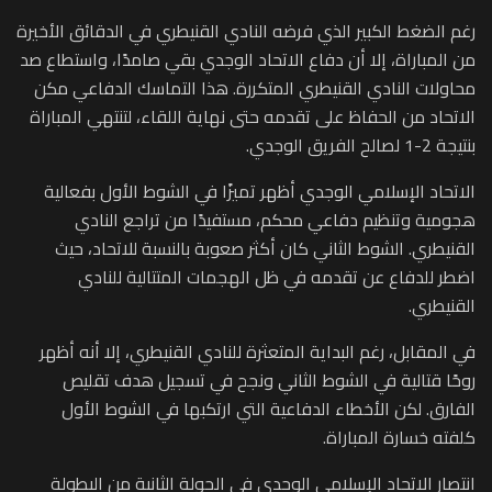
رغم الضغط الكبير الذي فرضه النادي القنيطري في الدقائق الأخيرة
من المباراة، إلا أن دفاع الاتحاد الوجدي بقي صامدًا، واستطاع صد
محاولات النادي القنيطري المتكررة. هذا التماسك الدفاعي مكن
الاتحاد من الحفاظ على تقدمه حتى نهاية اللقاء، لتنتهي المباراة
بنتيجة 2-1 لصالح الفريق الوجدي.
الاتحاد الإسلامي الوجدي أظهر تميزًا في الشوط الأول بفعالية
هجومية وتنظيم دفاعي محكم، مستفيدًا من تراجع النادي
القنيطري. الشوط الثاني كان أكثر صعوبة بالنسبة للاتحاد، حيث
اضطر للدفاع عن تقدمه في ظل الهجمات المتتالية للنادي
القنيطري.
في المقابل، رغم البداية المتعثرة للنادي القنيطري، إلا أنه أظهر
روحًا قتالية في الشوط الثاني ونجح في تسجيل هدف تقليص
الفارق. لكن الأخطاء الدفاعية التي ارتكبها في الشوط الأول
كلفته خسارة المباراة.
انتصار الاتحاد الإسلامي الوجدي في الجولة الثانية من البطولة