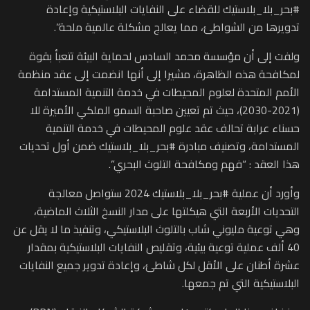
#بحر_بلا_بلاستيك للقضاء على النفايات البلاستيكية وإعادة
تدويرها من الشواطئ، مما يعالج مشكلة عالمية ملحة”.
ولفت إلى أن مؤسسة محمد السادس لحماية البيئة تتعبأ بقوة
لمكافحة هذه الظاهرة، مشيرا إلى أنها انضمت إلى عقد منظمة
الأمم المتحدة لعلوم المحيطات في خدمة التنمية المستدامة
(2021-2030)، حيث تم تعيين صاحبة السمو الملكي الأميرة للا
حسناء عرابة تحالف عقد علوم المحيطات في خدمة التنمية
المستدامة، وتصنيف مبادرة #بحر_بلا_بلاستيك ضمن أول تحديات
هذا العقد : “فهم ومكافحة التلوث البحري”.
وأورد أن عملية #بحر_بلا_بلاستيك 2024 ستواصل معالجة
التحديات الأربعة التي هيكلتها على مدار النسخ الثلاث الماضية،
وهي توعية مليوني شاب بالتلوث البلاستيكي، وتنفيذ ما لا يقل عن
40 ألف عملية توعية بيئية، وتقليص النفايات البلاستيكية بمقدار
عشرة أطنان على الأقل لكل شاطئ، وإعادة تدوير جميع النفايات
البلاستيكية التي تم جمعها.