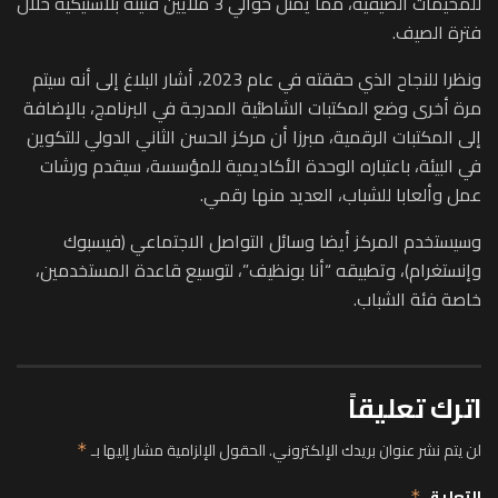
للمخيمات الصيفية، مما يمثل حوالي 3 ملايين قنينة بلاستيكية خلال
فترة الصيف.
ونظرا للنجاح الذي حققته في عام 2023، أشار البلاغ إلى أنه سيتم
مرة أخرى وضع المكتبات الشاطئية المدرجة في البرنامج، بالإضافة
إلى المكتبات الرقمية، مبرزا أن مركز الحسن الثاني الدولي للتكوين
في البيئة، باعتباره الوحدة الأكاديمية للمؤسسة، سيقدم ورشات
عمل وألعابا للشباب، العديد منها رقمي.
وسيستخدم المركز أيضا وسائل التواصل الاجتماعي (فيسبوك
وإنستغرام)، وتطبيقه “أنا بونظيف”، لتوسيع قاعدة المستخدمين،
خاصة فئة الشباب.
اترك تعليقاً
لن يتم نشر عنوان بريدك الإلكتروني.
الحقول الإلزامية مشار إليها بـ
*
التعليق
*