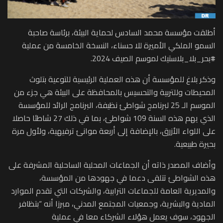
أطلقت مؤسسة محمد السادس لحماية البيئة، برئاسة صاحبة
السمو الملكي الأميرة للا حسناء، النسخة الخامسة من عملية
#بحر_بلا_بلاستيك لموسم الصيف 2024.
وذكر بلاغ للمؤسسة أن هذه العملية الرئيسية للتوعية بتلوث
المحيطات وللتربية والتحسيس بالمحافظة على البيئة هي جزء من
الموسم الـ 25 لبرنامج شواطئ نظيفة، البرنامج الرائد للمؤسسة
الذي يهم هذه السنة 109 شواطئ، بما في ذلك 27 شاطئا حاصلا
على اللواء الأزرق، بالإضافة إلى أربعة موانئ ترفيهية، ولأول مرة
بحيرة طبيعية.
وأضاف المصدر ذاته أن الجماعات المحلية الساحلية المشرفة على
هذه الشواطئ تتلقى دعما في جهودها من المؤسسة،
والمديرية العامة للجماعات الترابية، والشركات التي تقدم الموارد
المادية والبشرية، وجمعيات المجتمع المدني، مبرزا أنه “بتظافر
الجهود، سوف يعمل هؤلاء الشركاء معا في عملية