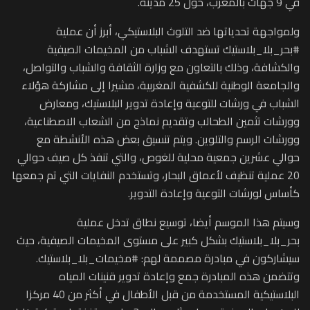
في 9 جهات بالمغرب، حول 25 مدينة.
ولمواجهة تحدياتها ضد التلوث البلاستيكي، أبرز أن عملية
#بحر_بلا_بلاستيك تستهدف الشباب من المخيمات الصيفية
والكشافة، وذلك بالتعاون مع وزارة الثقافة والشباب والتواصل،
والجامعة الوطنية للكشفية المغربية، مشيرا إلى مشاركة هؤلاء
الشباب في ورشات للتوعية وإعادة تدوير البلاستيك، ومعارض
وورشات تثمين الطحالب وتقديم نماذج من الشعاب الاصطناعية،
وورشات الرسم والتلوين. ويتم تنسيق بعض هذه الأنشطة مع
حوالي عشرين جمعية محلية للغوص، والتي تنفذ كل صيف حوالي
20 عملية تنظيف لأعماق البحار، وتستخدم النفايات التي تم جمعها
كأساس لورشات التوعية وإعادة التدوير.
وسيتم هذا الموسم أيضا، توسيع نطاق تدخل عملية
بحر_بلا_بلاستيك بشكل كبير على مستوى المخيمات الصيفية، حيث
سيشاركون في مبادرة مصممة لهم: #مخيمات_بلا_بلاستيك.
وتتضمن هذه المبادرة جمع وإعادة تدوير قنينات المياه
البلاستيكية المستخدمة من قبل الأطفال في أكثر من 40 مركزا