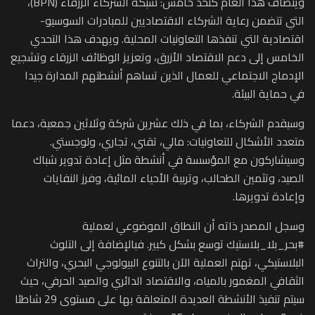
وينضاف هذا العام كتحد خامس: شبكة الشركاء الزرقاء (BPN)،
التي تتضمن رعاية الشركاء الاقتصاديين للمبادرات السوسيو-
اقتصادية التي تنفذها التعاونيات المحلية. ويهدف هذا التحدي
الخامس إلى دعم الاقتصاد الأزرق، وتعزيز الوظائف الزرقاء وتشجيع
الإدماج الاجتماعي للعمال الذين تساهم أنشطتهم المدارة جيدا
في حماية البيئة.
وسيقدم الشركاء، بما في ذلك عشرين شركة وثلاثين جمعية، دعما
متعدد الأشكال للتعاونيات: مالي، تقني، تجاري، ولوجستي.
وسيشاركون مع المؤسسة في أنشطة مثل إعادة تدوير شباك
الصيد، وتثمين الطحالب، وتربية الأحياء المائية، وفرز النفايات
وإعادة تدويرها.
وسجل المصدر ذاته أن النطاق الموضوعي لعملية
#بحر_بلا_بلاستيك توسع بشكل كبير. فبالإضافة إلى التلوث
البلاستيكي، تهتم العملية الآن بالتنوع البيولوجي البحري، والتراث
الثقافي المغمور بالمياه، والاقتصاد الدائري والصيد الحرفي، حيث
سيتم تنفيذ الأنشطة العديدة المتعلقة بها على مستوى 29 شاطئا