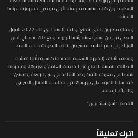
تسمية رئيس وزراء جديد. وقد تركت الانتخابات البرلمانية الجمعية
الوطنية دون كتلة سياسية مهيمنة لأول مرة في جمهورية فرنسا
الحديثة.
ويملك ماكرون، الذي يتمتع بولاية رئاسية حتى عام 2027، القول
الفصل في من سيتم تعيينه رئيسا للوزراء. ومع ذلك، سيحتاج رئيس
الوزراء إلى دعم أغلبية المشرعين لتجنب التصويت بحجب الثقة.
ووصف ائتلاف (الجبهة الشعبية الجديدة) كاستيه بأنها “قائدة
النضالات النقابية للدفاع عن الخدمات العامة وتعزيزها، ومنخرطة
بنشاط في معركة الأفكار ضد التقاعد في سن الرابعة والستين”.
كما سلط الضوء على جهودها في مكافحة الاحتيال الضريبي
والجرائم المالية.
المصدر: “أسوشيتد برس”
اترك تعليقاً