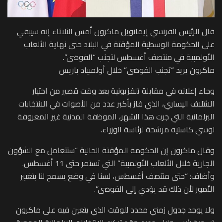
قال الرئيس الفرنسي إيمانويل ماكرون أمس الثلاثاء إنه سيبقي
على الحكومة الوسطية المؤقتة في البلاد حتى نهاية الألعاب
الأولمبية في منتصف أغسطس لتجنب “الفوضى”.
ماكرون يريد “تجنب الفوضى” خلال أولمبياد باريس
وجاء إعلانه في مقابلة تلفزيونية بعد وقت قصير من اختيار
الائتلاف اليساري، الذي فاز بأكبر عدد من الأصوات في الانتخابات
البرلمانية التي جرت هذا الشهر، الموظفة المدنية غير المعروفة
لوسي كاستيه مرشحة لرئاسة الوزراء.
وقال ماكرون إن الحكومة المؤقتة الحالية “ستتعامل مع الشؤون
الجارية خلال الألعاب الأولمبية” التي تستمر حتى 11 أغسطس.
وأضاف: “حتى منتصف أغسطس، لسنا في وضع يسمح لنا بتغيير
الأمور لأن ذلك قد يؤدي إلى الفوضى”.
ولا يوجد جدول زمني محدد للوقت الذي يتعين فيه على ماكرون