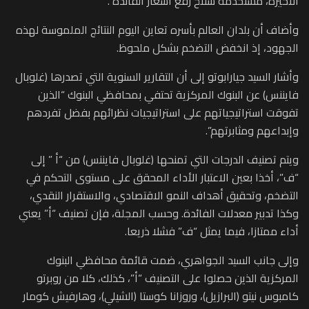
الأخيرة، مستخدمة سلاح رفع أسعار الفائدة”.
وأضاف أن بلدان العالم بأسره تعاين اليوم النتائج الملموسة لهذه
الجهود، إذ انخفض التضخم بشكل ملحوظ.
وأشار السيد جيارابوتو إلى أن التقارير السنوية التي تصدرها (غلوبال
فايننس) عن البنوك المركزية تحتفي بمحافظي البنوك “الذين
تفوقت استراتيجياتهم على استراتيجيات نظرائهم بفضل تفردهم
وإبداعهم ومثابرتهم”.
ويتم تصنيف الدرجات التي تمنحها (غلوبال فايننس) من “أ ” إلى
“ف”، أخذا بعين الاعتبار الأداء المحقق على مستوى التحكم في
التضخم، وتحقيق أهداف النمو الاقتصادي، والاستقرار النقدي،
وكذا تدبير معدلات الفائدة. وحسب المجلة، فإن تصنيف “أ” يعني
أداء ممتازا، فيما يمثل “ف” فشلا ذريعا.
وإلى جانب السيد الجواهري، ضمت قائمة محافظي البنوك
المركزية الذين حصلوا على التصنيف “أ”، كذلك، كلا من روبرتو
كامبوس نيتو (البرازيل)، وروزانا كوستا (الشيلي)، وهارفيش كومار