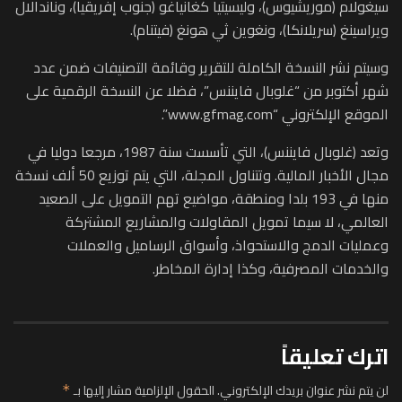
سيغولام (موريشيوس)، وليسيتيا كغانياغو (جنوب إفريقيا)، وناندالال
ويراسينغ (سريلانكا)، ونغوين ثي هونغ (فيتنام).
وسيتم نشر النسخة الكاملة للتقرير وقائمة التصنيفات ضمن عدد
شهر أكتوبر من “غلوبال فايننس”، فضلا عن النسخة الرقمية على
الموقع الإلكتروني “www.gfmag.com”.
وتعد (غلوبال فايننس)، التي تأسست سنة 1987، مرجعا دوليا في
مجال الأخبار المالية. وتتناول المجلة، التي يتم توزيع 50 ألف نسخة
منها في 193 بلدا ومنطقة، مواضيع تهم التمويل على الصعيد
العالمي، لا سيما تمويل المقاولات والمشاريع المشتركة
وعمليات الدمج والاستحواذ، وأسواق الرساميل والعملات
والخدمات المصرفية، وكذا إدارة المخاطر.
اترك تعليقاً
لن يتم نشر عنوان بريدك الإلكتروني.
الحقول الإلزامية مشار إليها بـ
*