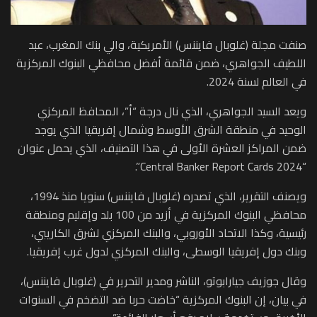
صنفت مجلة (غلوبال فايننس) الأمريكية، والي بنك المغرب، عبد
اللطيف الجواهري، ضمن قائمة أفضل محافظي البنوك المركزية
في العالم لسنة 2024.
ويعد السيد الجواهري، الذي نال درجة “أ”، المحافظ المركزي
الوحيد في منطقة الشرق الأوسط وشمال إفريقيا الذي يوجد
ضمن المراكز العشرة الأولى في هذا التصنيف، الذي يحمل عنوان
“Central Banker Report Cards 2024”.
ويصنف التقرير، الذي تصدره (غلوبال فايننس) سنويا منذ 1994،
محافظي البنوك المركزية في أزيد من 100 بلد وإقليم ومنطقة
رئيسية، وكذا الاتحاد الأوروبي، والبنك المركزي لشرق الكاريبي،
وبنك دول إفريقيا الوسطى، والبنك المركزي لدول غرب إفريقيا.
وقال جوزيف جيارابوتو، الناشر ومدير التحرير في (غلوبال فايننس)،
في بيان، إن البنوك المركزية “خاضت حربا ضد التضخم في السنوات