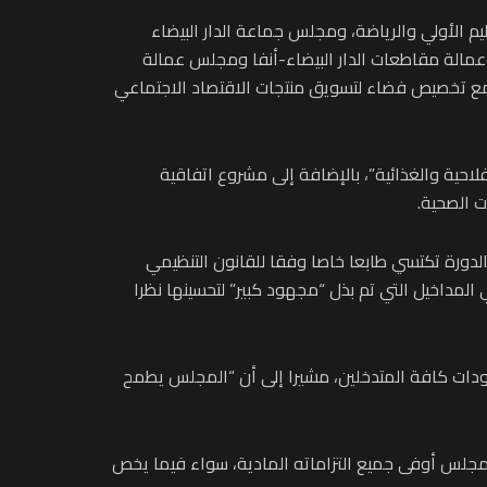
يم الأولي والرياضة، ومجلس جماعة الدار البيضاء
ة وعمالة مقاطعات الدار البيضاء-أنفا ومجلس عمالة
 مع تخصيص فضاء لتسويق منتجات الاقتصاد الاجتماعي
حية والغذائية”، بالإضافة إلى مشروع اتفاقية
 الصحية.
الدورة تكتسي طابعا خاصا وفقا للقانون التنظيمي
المداخيل التي تم بذل “مجهود كبير” لتحسينها نظرا
هذه المداخيل تجاوزت اليوم 4 ملايير درهم، وذلك بفضل مجهودات كافة المتدخلين، مشيرا إلى أن “المجلس يطمح
المجلس أوفى جميع التزاماته المادية، سواء فيما يخص