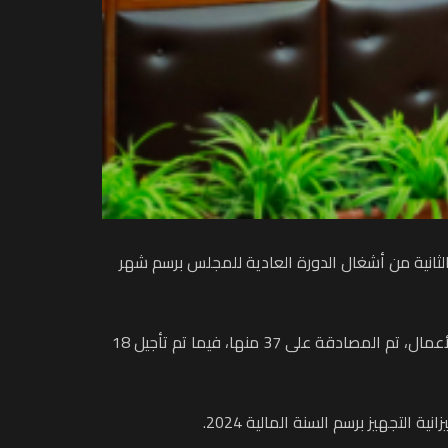
لاثاء، على مشروع الميزانية برسم السنة المالية 2025، وذلك خلال الجلسة الثانية من أشغال الدورة العادية للمجلس برسم شهر
وعرفت هذه الدورة التي ترأستها رئيسة مجلس جماعة الدار البيضاء، نبيلة الرميلي، دراسة ومناقشة 55 نقطة المدرجة بجدول الأعمال، تم المصادقة على 37 منها، فيما تم تأجيل 18