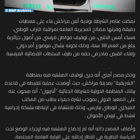
تمكنت عناصر الشرطة بولاية أمن مراكش بناء على معطيات
دقيقة وفرتها مصالح المديرية العامة لمراقبة التراب الوطني،
مساء أمس الاثنين، من توقيف مواطن فرنسي من أصول جزائرية
يبلغ من العمر 38 سنة، وذلك لكونه يشكل موضوع أمر دولي
بإلقاء القبض صادر في حقه من طرف السلطات القضائية الفرنسية
.
وذكر مصدر أمني أنه جرى توقيف المشتبه فيه بمنطقة
“الشريفية” بمدينة مراكش، حيث أوضحت عملية تنقيطه في قاعدة
بيانات المنظمة الدولية للشرطة الجنائية “أنتربول”، أنه مبحوث عنه
على الصعيد الدولي بموجب نشرة حمراء بطلب من المكتب
المركزي الوطني بباريس، وذلك للاشتباه في ارتباطه بشبكة إجرامية
تنشط في تبييض الأموال .
وأضاف المصدر ذاته أنه تم إخضاع المشتبه فيه لإجراء الوضع تحت
الحراسة النظرية في انتظار إحالته على النيابة العامة المختصة،