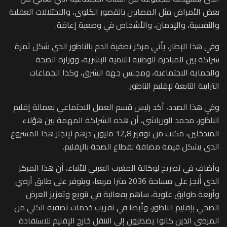
بعض الأمراض مثل المصابين بالقصور الكلوي، والاختلالات العقلية
والنفسية، والإدمان، والأشخاص في وضعية إعاقة.
وفي هذا الإطار، يأتي مركز تصفية الدم بالناظور الذي شكل ثمرة
شراكة بين المبادرة الوطنية للتنمية البشرية، ووزارة الصحة
والحماية الاجتماعية، ومجلس جهة الشرق، وكذا الجماعات
الترابية التابعة لإقليم الناظور.
وفي هذا الصدد، أكد رئيس قسم العمل الاجتماعي بعمالة إقليم
الناظور، محمد الورياشي، أن هذه الشراكة المهمة بين هؤلاء
المتدخلين، مكنت من توفير 12,8 مليون درهم لإنجاز هذا المشروع
الذي يشكل قيمة مضافة لقطاع الصحة بالإقليم.
وأضاف في تصريح لوكالة المغرب العربي للأنباء، أن هذا المركز
الذي أُنجز على مساحة 2036 مترا مربعا، ويتوفر على طابق أرضي
وأربعة طوابق علوية، ساهم بفعالية في تنويع وتعزيز العرض
الصحي بإقليم الناظور، وأيضا في تقريب خدمات تصفية الكلي من
المرضى الذين كانوا يضطرون إلى التنقل خارج الإقليم للاستفادة