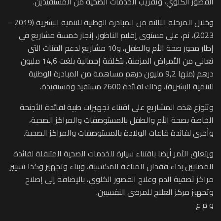
القصور الكلوي، وتقريب الخدمات الصحية من المستفيدين.
وخلال المرحلة الثالثة من المبادرة الوطنية للتنمية البشرية (2019 –
2023)، تم، على مستوى إقليم الناظور، إنجاز خمسة مشاريع في
إطار محور صحة الأم والطفل، و10 مشاريع لدعم الفئات التي
تعاني من الأمراض المزمنة، بتكلفة إجمالية بلغت 14,6 مليون
درهم (منها 9,2 مليون درهم مساهمة من المبادرة الوطنية
للتنمية البشرية)، وذلك لفائدة 2600 مستفيد ومستفيدة.
وتتوزع هذه المشاريع على اقتناء تجهيزات طبية لفائدة الأجنحة
الخاصة بصحة الأم والطفل بالمستوصفات والمراكز الصحية،
وأخرى لفائدة قاعات الولادة بالمستوصفات والمراكز الصحية.
ويتعلق الأمر أيضا باقتناء سيارة للخدمات الصحية المتنقلة لفائدة
المصابين بداء فقدان المناعة المكتسبة، وبناء وتجهيز وكذا تسيير
مراكز تصفية الدم وعلاج القصور الكلوي، بالإضافة إلى إصلاح
وتجهيز مركز العلاج للمرضى النفسيين.
و م ع