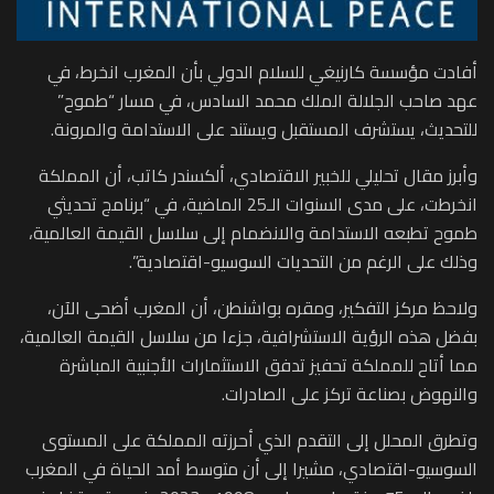
أفادت مؤسسة كارنيغي للسلام الدولي بأن المغرب انخرط، في
عهد صاحب الجلالة الملك محمد السادس، في مسار “طموح”
للتحديث، يستشرف المستقبل ويستند على الاستدامة والمرونة.
وأبرز مقال تحليلي للخبير الاقتصادي، ألكسندر كاتب، أن المملكة
انخرطت، على مدى السنوات الـ25 الماضية، في “برنامج تحديثي
طموح تطبعه الاستدامة والانضمام إلى سلاسل القيمة العالمية،
وذلك على الرغم من التحديات السوسيو-اقتصادية”.
ولاحظ مركز التفكير، ومقره بواشنطن، أن المغرب أضحى الآن،
بفضل هذه الرؤية الاستشرافية، جزءا من سلاسل القيمة العالمية،
مما أتاح للمملكة تحفيز تدفق الاستثمارات الأجنبية المباشرة
والنهوض بصناعة تركز على الصادرات.
وتطرق المحلل إلى التقدم الذي أحرزته المملكة على المستوى
السوسيو-اقتصادي، مشيرا إلى أن متوسط أمد الحياة في المغرب