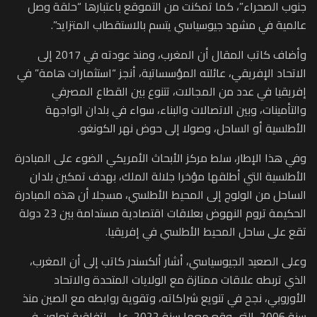
جنوب الصحراء”، كما تمكنت من التموقع باعتبارها “حلقة وصل
عالمية في مشهد جيوسياسي يتسم بالاستقطاب المتزايد”.
وأضاف كاتب المقال أن المغرب، ومنذ عودته في 2017 إلى
الاتحاد الإفريقي، عائلته المؤسساتية، أنجز “استثمارات هامة” في
إفريقيا في عدد من المجالات، تتنوع بين القطاع المصرفي
والتأمينات، وبين الاتصالات والبناء، سواء في بلدان الواجهة
الأطلسية أو الساحل، وصولا إلى حوض نهر الكونغو.
وفي هذا الإطار، سلط مركز الأبحاث الأمريكي الضوء على المبادرة
الأطلسية التي أطلقها مؤخرا جلالة الملك، بهدف تمكين بلدان
الساحل من الولوج إلى المحيط الأطلسي، مسجلا أن هذه المبادرة
الحكيمة تروم النهوض بعلاقات اقتصادية مستدامة بين 23 دولة
تقع على ساحل المحيط الأطلسي في إفريقيا.
وعلى الصعيد الجيوسياسي، أشار ألكسندر كاتب إلى أن المغرب،
الذي تربطه علاقات ممتازة مع الولايات المتحدة والاتحاد
الأوروبي، نجح في تنويع شراكاته، وتقوية روابطه مع الصين منذ
سنة 2006، التي وقع معها سنة 2022، على اتفاقية تعاون في