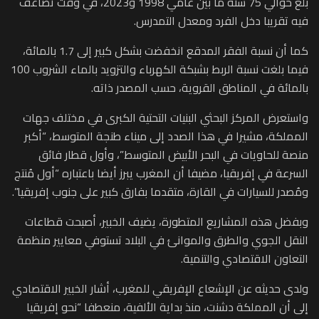
بلغ حوالي 75 سنة ما بين عامي 1998 و2023، في وقت تضاعف
فيه تقريبا دخل الفرد ومعدل التمدرس.
كما أن نسبة الفقر المدقع انخفضت بشكل كبير إلى 1.7 بالمائة،
فيما بلغت نسبة الربط بشبكة الكهرباء والتزويد بالماء الشروب 100
بالمائة في المناطق القروية، حسب المصدر ذاته.
واستعرض المركز البحثي البنيات التحتية الكبرى في مختلف جهات
المملكة، مشيرا في هذا الصدد إلى ميناء طنجة المتوسط، “أكبر
منصة للحاويات في البحر الأبيض المتوسط”، وأول قطار فائق
السرعة في إفريقيا، مضيفا أن المغرب يبرز أيضا باعتباره “أول مُنتج
ومُصدر للسيارات في القارة، متقدما بفارق كبير على جنوب إفريقيا”.
وبفضل هذه المشاريع المتطورة، يضيف الخبير، أصبحت قطاعات
النقل الجوي والطرق والموانئ في البلاد تستوفي معايير منظمة
التعاون الاقتصادي والتنمية.
ولدى حديثه عن الإشعاع الإفريقي للمغرب، أشار الخبير الاقتصادي
إلى أن المملكة دشنت، منذ بداية الألفية، منعطفا “نحو إفريقيا