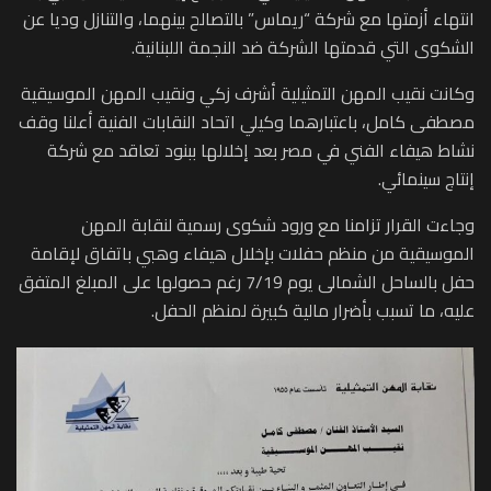
انتهاء أزمتها مع شركة “ريماس” بالتصالح بينهما، والتنازل وديا عن
الشكوى التي قدمتها الشركة ضد النجمة اللبنانية.
وكانت نقيب المهن التمثيلية أشرف زكي ونقيب المهن الموسيقية
مصطفى كامل، باعتبارهما وكيلي اتحاد النقابات الفنية أعلنا وقف
نشاط هيفاء الفني في مصر بعد إخلالها ببنود تعاقد مع شركة
إنتاج سينمائي.
وجاءت القرار تزامنا مع ورود شكوى رسمية لنقابة المهن
الموسيقية من منظم حفلات بإخلال هيفاء وهبي باتفاق لإقامة
حفل بالساحل الشمالى يوم 7/19 رغم حصولها على المبلغ المتفق
عليه، ما تسبب بأضرار مالية كبيرة لمنظم الحفل.