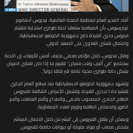
أفاد المدير العام لمنظمة الصحة العالمية، تيدروس أدهانوم
غيبريسوس، بأن المنظمة ستعقد لجنة طوارئ استجابة لانتشار
فيروس جدري القردة خارج جمهورية الكونغو الديمقراطية،
واحتمال تفشي العدوى على الصعيد الدولي.
وقال تيدروس، خلال مؤتمر صحفي بجنيف أمس الأربعاء، إن اللجنة
ستجتمع “في أقرب وقت ممكن” لتقييم ما إذا كان تفشي المرض
يشكل حالة طوارئ صحية عامة تثير قلقا دوليا”.
وتشهد جمهورية الكونغو الديمقراطية منذ مطلع العام الجاري
تفشيا حادا لجدري القردة. وتشمل الأعراض الشائعة للفيروس
الطفح الجلدي المصحوب بالحمى والصداع وآلام العضلات وآلام
الظهر وانخفاض الطاقة وتورم الغدد الليمفاوية.
ويمكن أن ينتقل الفيروس إلى البشر من خلال الاتصال المباشر
بشخص مصاب أو مواد ملوثة أو حيوانات حاملة للفيروس.