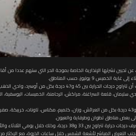
علنت وزارة التجهيز والماء، اليوم الثلاثاء 7 يوليوز 2026، عن تحيين نشرتها الإنذارية الخاصة بموجة ا
 وادي الذهب، بوجدور، آسا الزاك، السمارة، طاطا وزاكورة.
حرارة بين 43 و45 درجة بأقاليم سيدي سليمان، قلعة السراغنة، مراكش، الرحامنة، الخميسات
ومن المنتظر أيضا أن تسجل درجات حرارة تتراوح بين 40 و43 درجة بكل من العرائش، وزان، كلميم، مكناس،
لى بعض مناطق تطوان وطرفاية والعيون.
 درجة، وذلك خلال يومي الثلاثاء والأربعاء.
نب التعرض المباشر لأشعة الشمس خلال ساعات الذروة، مع الإكثار من ش