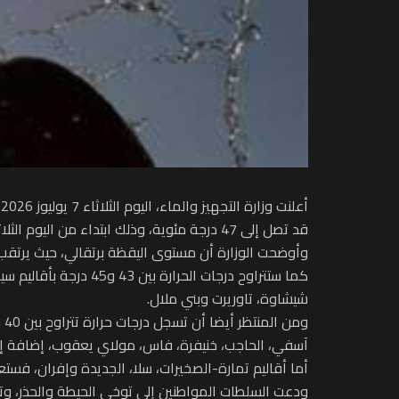
أ
قد تصل إلى 47 درجة مئوية، وذلك ابتداء من اليوم الثلاثاء إلى غاية الخميس 9 يوليوز، حسب المناطق.
وأوضحت الوزارة أن مستوى اليقظة برتقالي، حيث يرتقب أن تتراوح درجات الحرارة بين 45 و47 درجة بكل من أوسرد،
كما ستتراوح درجات ال
شيشاوة، تاوريرت وبني ملال.
آسفي، الحاجب، خنيفرة، فاس، مولاي يعقوب، إضافة إ
أما أقاليم تمارة-الصخيرات، سلا، الجديدة وإفران، فستعرف درجات حرارة تتراوح بين 33 و38
ودعت السلطات المواطنين إلى توخي الحيطة والحذر، وتج