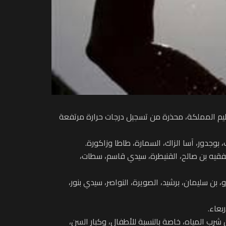
لحر التي ستهم عددا من أقاليم المملكة، محذرة من تسجيل درجات حرارة مرتفعة
، اليوسفية، الفقيه بن صالح، القنيطرة، سيدي قاسم، سطات،
 تاونات، خريبكة، صفرو، بن سليمان، برشيد، الصويرة، النواصر، سيدي بنور،
رب المياه، خاصة بالنسبة للأطفال، وكبار السن،