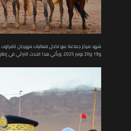
و19 و20 نونبر 2025. ويأتي هذا الحدث التراثي في إطار احتفالات الشعب المغربي بالذكرى الخمسين للمسيرة الخضراء المظفرة، وكذا الذكرى المجيدة لعيد الاستقلال.