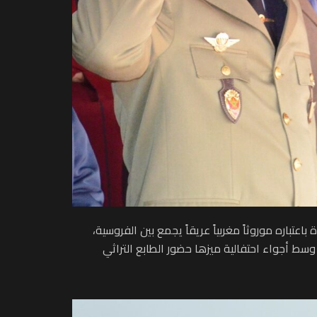
تباره موروثاً مغربياً عريقاً يجمع بين الفروسية،
سط أجواء احتفالية ميزها حضور الطابع التراثي