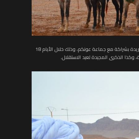
شهد مركز جماعة عبو لكحل فعاليات مهرجان تافراوت لفن التبوريدة، الذي تقيمه جمعية العموم للثقافة المغربية لفنون التبوريدة بشراكة مع جماعة عونكم، وذلك خلال الأيام 18