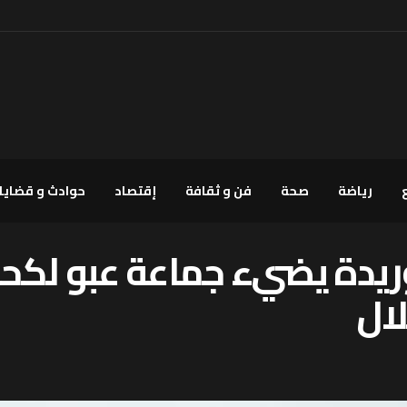
رياضة
صحة
فن و ثقافة
إقتصاد
حوادث و قضايا
ريدة يضيء جماعة عبو لكحل 
لال