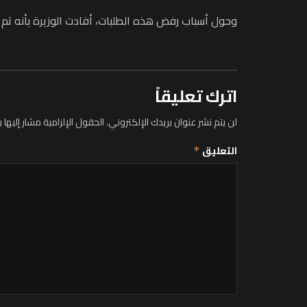
وحول أسباب رفض هذه الطلبات، أفادت الوزيرة بأنه تم رفض 14 ألفا و600 طلب لأنها تهم أجراء أو متقاعدين، فيما يستفيد ألفا (2000) شخص آخرين من صندوق 
اترك تعليقاً
لن يتم نشر عنوان بريدك الإلكتروني.
الحقول الإلزامية مشار إليها ب
التعليق
*