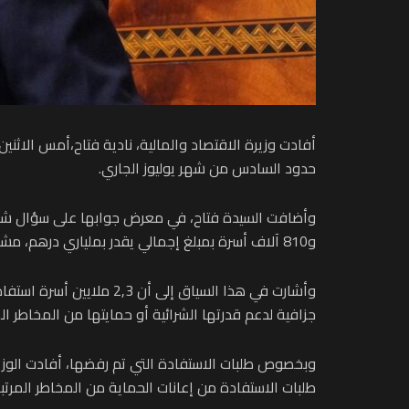
حدود السادس من شهر يوليوز الجاري.
و810 آلاف أسرة بمبلغ إجمالي يقدر بملياري درهم، مشيرة إلى أن معدل قبول الطلبات بلغ 82 في المائة.
جزافية لدعم قدرتها الشرائية أو حمايتها من المخاطر ال
طلبات الاستفادة من إعانات الحماية من المخاطر المرتب