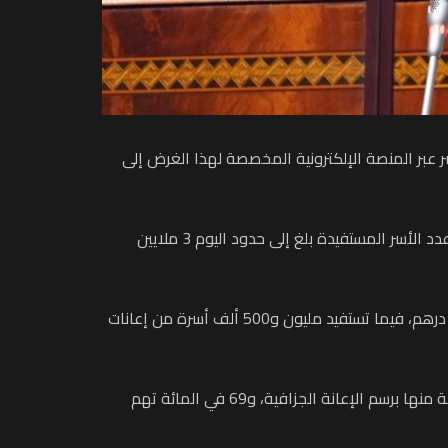
 للاستفادة من الدعم الاجتماعي المباشر عبر المنصة الإلكترونية المخصصة لهذا الغرض إلى
وأضافت السيدة فتاح، في معرض جوابها على سؤال شفوي بمجلس النواب حول الدعم الاجتماعي المباشر للأسر المعوزة، أن عدد الأسر المستفيدة بلغ إلى حدود اليوم 3 ملايين
وأشارت في هذا السياق إلى أن 2,3 ملايين أسرة استفادت من إعانات الحماية من المخاطر المرتبطة بالطفولة بمبلغ 1,26 مليار درهم، فيما تستفيد مليون و500 ألف أسرة من إعانات
وبخصوص طلبات الاستفادة التي تم رفضها، أفادت الوزيرة بأنها بلغت خلال شهر يونيو المنصرم 23 ألفا و179 طلبا، 31 في المائة منها برسم الإعانة الجزافية، و69 في المائة تهم