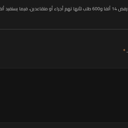
التكافل العائلي.
ـ
*