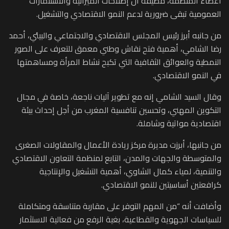
أعضاء المنظمة، مضيفة أن إصلاحات الميزانية والاستثمارات
العمومية تبقى ضرورية لدعم النمو الاقتصادي والتشغيل.
من جانبه أبرز رئيس المجلس الاقتصادي والاجتماعي والبيئي، أحمد
رضا الشامي، أهمية فتح نقاش وطني معمق للتعرف على الصور
النمطية والعوائق الثقافية التي تكبح نشاط المرأة ومساهمتها
في النمو الاقتصادي.
وقال السيد الشامي إنه مع تطوير آليات ناجعة، خاصة في مجال
التكوين المهني، وتحسين تنافسية المغرب من أجل إحداث بيئة
اقتصادية مواتية وشاملة.
من جانبها، أبرزت مديرة مركز ريادة الأعمال والمقاولات الصغرى
والمتوسطة والجهات والمدن، التابع لمنظمة التعاون الاقتصادي
والتنمية، لمياء كمال الشاوي، أهمية التشغيل والإنتاجية
كرافعتين أساسيتين للنمو الاقتصادي.
وأضافت أنه “من المهم التوفر على مقاربة متناسقة ومتكاملة
للسياسات الجهوية والقطاعية، بغية الرفع من فعالية الاستثمار