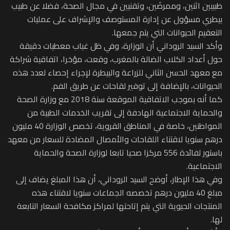
طبيبين اثنين، وممرضَين، وتقنيين في مجال الصحة، فضلا عن طبيب
بيطري مسؤول عن إدارة المستوصف والإشراف على عمليات
التعقيم الحيوانات التي يتم جمعها.
وأكد السيد الروداني أن الوزارة، وفي ظل غياب معطيات دقيقة
حول أعداد الكلاب الضالة بالمغرب، وقعت، مؤخرا، اتفاقية شراكة
مع معهد الحسن الثاني للزراعة والبيطرة لإجراء إحصاء لعدد هذه
الحيوانات، بالإضافة إلى توفير لقاحات عن طريق الفم.
كما أنه بموجب الاتفاقية الموقعة سنة 2018 مع وزارة الصحة
والحماية الاجتماعية الهادفة إلى تقريب الخدمات الطبية من
المواطنين، خاصة في المناطق القروية، تخصص الوزارة 40 مليون
درهم سنويا لاقتناء اللقاحات والأمصال المضادة للسعار من معهد
باستور لفائدة 556 مركزا صحيا تابعا لوزارة الصحة والحماية
الاجتماعية.
وفي هذا الإطار، أوضح السيد الروداني، أن هذا المبلغ يضاف إلى
مبلغ 40 مليون درهم تخصصه الجماعات سنويا لاقتناء هذه
المنتجات الحيوية التي يتم إتاحتها لمراكز مكافحة السعار التابعة
لها.