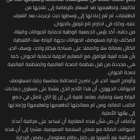
تكاثرها، وتطعيمها ضد السعار، بالإضافة إلى علاجها من
الطفيليات، ثم تتم إعادتها إلى وسطها حيث ترعرعت بعد التعرف
عليه، وذلك في احترام تام للرفق بالحيوان.
من جانبه، أكد رئيس الجمعية الوطنية لحماية الحيوانات والبيئة،
المكلف بإدارة مستوصف الحيوانات بجهة الرباط-سلا-القنيطرة
الكائن بعمالة سلا والممتد على مساحة هكتار واحد، يوسف الحر،
بأن هذه البنية تتوافق مع المعايير الدولية لحماية الحيوان، كما
هي محددة من قبل منظمة الصحة العالمية والمنظمة العالمية
لصحة الحيوان.
وأوضح السيد الحر، في تصريح للصحافة بمناسبة زيارة لمستوصف
الحيوانات الجهوي، أن هذا الأخير الذي ينشط على مستوى جماعات
الرباط وسلا وتمارة، يعتمد تقنية (تي إن إر) التي تتمثل في جمع
الكلاب الضالة، ومن ثم معالجتها (تطعيمها وتعقيمها) وإعادتها
إلى بيئتها الأصلية.
وأضاف أن من شأن هذه المقاربة أن تساعد على مراقبة أعداد
الحيوانات الضالة مع ضمان السلامة العمومية، مشيرا إلى أن هذه
المراقبة يتم تأمينها من خلال نظام معلوماتي يضمن الإدارة