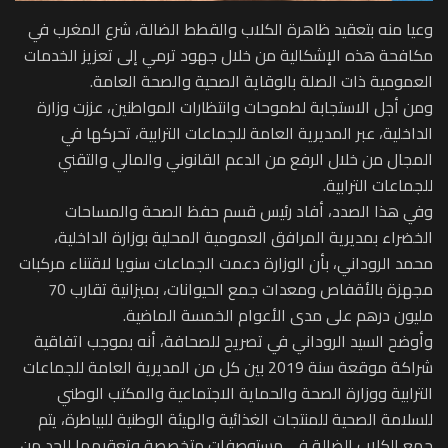
وعيا منه بتعقيد ظاهرة الكلاب والقطط الضالة، شرع المغرب في
مكافحة هذه الإشكالية من خلال جهود ترمي إلى تعزيز الخدمات
العمومية ذات الصلة بالوقاية الصحية والصحة العامة.
ومن أجل الاستجابة لطموحات وانتظارات المواطنين، عززت وزارة
الداخلية، عبر المديرية العامة للجماعات الترابية، تحركها في
المجال من خلال الرفع من الدعم القانوني والمالي والتقني
للجماعات الترابية.
وفي هذا الصدد، أفاد رئيس قسم حفظ الصحة والمساحات
الخضراء بمديرية المرافق العمومية المحلية بوزارة الداخلية،
محمد الروداني، بأن الوزارة دعمت الجماعات سنويا لاقتناء مركبات
مجهزة بالأقفاص ومعدات جمع الحيوانات، بميزانية تقارب 70
مليون درهم على مدى الأعوام الخمسة الماضية.
وأوضح السيد الروداني في تصريح للصحافة، أنه بموجب اتفاقية
شراكة موقعة سنة 2019 بين كل من المديرية العامة للجماعات
الترابية ووزارة الصحة والحماية الاجتماعية والمكتب الوطني
للسلامة الصحية للمنتجات الغذائية والهيئة الوطنية للبياطرة، يتم
جمع الكلاب الضالة في مستوصفات متخصصة وتعقيمها للحد من