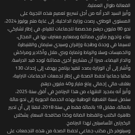
الفعالة طوال العملية.
وأبرز السيد الحر أنه من أجل تسريع تعميم هذه التجربة على
المستوى الوطني، رصدت وزارة الداخلية، إلى غاية متم يوليوز 2024،
نحو 80 مليون درهم مخصصة للجماعات للقيام، في إطار تشاركي،
ببناء وتجهيز مآوي مماثلة وبمعايير معترف بها في المجال،
لاسيما في وجدة وطنجة وإفران وسيدي سليمان والقنيطرة
والخميسات وسلا والرباط وتمارة وبني ملال وأكادير ومراكش
والدار البيضاء، مبرزا أن مشاريع أخرى مماثلة توجد قيد الدراسة.
وأشار إلى أن الوزارة بصدد تنفيذ برنامج يهدف إلى إحداث 130
مكتبا جماعيا لحفظ الصحة في إطار تجمعات الجماعات الترابية،
بغلاف مالي إجمالي يبلغ مليار و40 مليون درهم.
وأبرز أنه بمجرد الانتهاء من هذا البرنامج في أفق سنة 2025،
ستصل نسبة التغطية الوطنية بهذه الخدمة الحيوية إلى نحو مائة
بالمائة، مقابل 18 بالمائة فقط في سنة 2018، لافتا إلى أن تدبير
ظاهرة الكلاب والقطط الضالة وكذا مكافحة السعار، يشكلان
الركيزتين الأساسيتين لهذا البرنامج.
وسيتوفر كل مكتب جماعي لحفظ الصحة من هذه التجمعات على