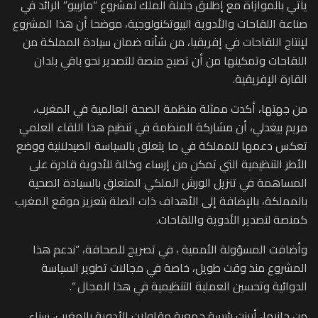
يأتي بالموازاة مع إطلاق جلالة الملك لمشروع “ماربيو” الرائد في
صناعة اللقاحات والأدوية البيوتكنولوجية، موضحا أن هذا المشروع
لإنتاج اللقاحات في إفريقيا، من شأنه ضمان سيادة المملكة من
اللقاحات وتمكينها من أن تصبح منصة للتصدير نحو باقي بلدان
القارة الإفريقية.
من جهتها، أكدت ممثلة منظمة الصحة العالمية في المغرب،
مريم بيغدلي، أن مشاركة المنظمة في تنظيم هذا اللقاء العلمي
تعكس دعمها للمملكة في ما يتعلق بالسياسة الصيدلانية ووضع
الأطر التنظيمية التي تمكن من إرساء وكالة للأدوية قادرة على
المساهمة في تنزيل الورش الملكي المتعلق بالسيادة الصحية
بالمملكة، بالإضافة إلى الأهداف ذات الصلة بتعزيز موقع المغرب
كمنصة لتصدير الأدوية واللقاحات.
وأضافت المسؤولة الأممية ، في تصريح للصحافة، “ندعم هذا
المشروع منذ وقت طويل، خاصة في مجالات تطوير السياسة
الدوائية وتحسين العملية التنظيمية في هذا المجال “.
من جانبها، أبرزت رئيسة جمعية مقاولات الأدوية بالمغرب، سناء