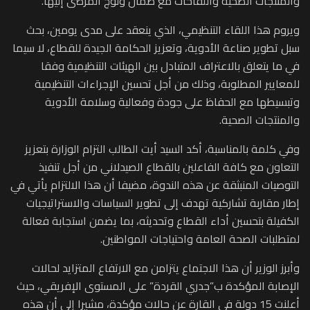
والمنتجات الصحية واللقاحات مع ضمان ولوج المرضى إليها.
ويروم هذا اللقاء التنظيمي، الذي ينعقد على مدى يومين، بحث
سبل تطوير صناعة الأدوية، وتعزيز الحكامة الجيدة للقطاع، لا سيما
في ما يتعلق بالاعتراف المتبادل بين الهيئات التنظيمية وفقا
للمعايير المطلوبة، وذلك من أجل تحسين الإجراءات التنظيمية
وتبسيطها مع الحفاظ على جودة وفعالية وسلامة الأدوية
والمنتجات الصحية.
وفي كلمة بالمناسبة، أكد السيد أيت الطالب التزام الوزارة بتعزيز
التعاون مع كافة الفاعلين بالقطاع الصيدلاني من أجل تنفيذ
التوصيات المنبثقة عن هذه الندوة، مضيفا أن هذا الالتزام يأتي في
إطار مقاربة تشاركية تهدف إلى تطوير السياسات والاستراتيجيات
الكفيلة بتحسين أداء القطاع وتحديثه، بما يضمن استجابة فعالة
لمتطلبات الصحة العامة واحتياجات المواطنين.
وأبرز الوزير أن هذا الاجتماع يتزامن مع الارتفاع المتزايد لحالات
الإصابة المؤكدة ب”جدري القردة” على المستوى الإفريقي، حيث
أعلنت 15 دولة في القارة عن حالات مؤكدة، مشيرا إلى أن هذه