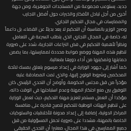
جديد، يستوعب مجموعة من المستجدات الجوهرية، ومن جهة
أخرى من أجل تبادل الأفكار والخبرات حول أفضل التجارب
والممارسات في مجال التحكيم التجاري.
وصرح الوزير بالمناسبة أن التحكيم لا يعد بديلاً عن القضاء، بل داعماً
له، خاصة في المجال التجاري الذي يتطلب السرعة في التعامل.
ونظراً لأهمية التحكيم في فض النزاعات التجارية، شدد على ضرورة
تنظيم هذه المهنة ووضع ضوابط محددة لممارستها، بما يضمن
حمايتها وتمكينها من أداء دورها بفعالية.
كما أشار إلى جهود الوزارة في إعداد مرسوم يتعلق بمسك لائحة
المحكمين وشروط الولوج إليها، والذي تمت المصادقة عليه
مؤخراً من قبل مجلس الحكومة. وأوضح أن التحدي الرئيسي كان
التوفيق بين منع احتكار المهنة وعدم استباحتها في الوقت ذاته،
مؤكدا أن العمل مستمر لتعزيز مهنة التحكيم، حيث تعمل الوزارة
على تنظيم الهيئات الوطنية للتحكيم لتصبح قادرة على منافسة
المراكز الدولية، إضافة إلى إعداد مدونة للأخلاقيات والسلوكيات
الخاصة بالمهنة، مشددا على ضرورة تحمل المسؤولية من قبل
جميع الممارسين في هذا المجال، معتبرا أن التحدي الحقيقي