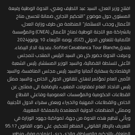
افتتح وزير العدل، السيد عبد اللطيف وهبي، الندوة الوطنية رفيعة
المستوى حول موضوع “التحكيم التجاري ضمانة لتحسين مناخ
الأعمال وجذب الاستثمار” المنظمة من طرف وزارة العدل،
بالشراكة مع اللجنة الوطنية لمناخ الأعمال (CNEA) والمؤسسة
الألمانية للتعاون الدولي (GIZ)، يومه الأربعاء 10 يوليوز2024
بفندقSofitel Casablanca Tour Blanche، بمدينة الدار البيضاء.
وعرفت الندوة حضور كل من السيد الرئيس المنتدب للمجلس
الأعلى للسلطة القضائية، والسيد الوزير المستشار، رئيس الشعبة
الإقتصادية بسفارة ألمانيا والسيد رئيس مجلس المنافسة، والسيد
الأمين العام لمؤتمر لاهاي للقانون الدولي الخاص، والسيد ممثل
رئيس الاتحاد العام لمقاولات المغرب، بالإضافة الى ممثلين عن
القطاعات الحكومية والمؤسسات العمومية وفاعلي القطاع
الخاص والقطاعات المهنية والخبراء وبعض سفراء الدول الأجنبية
وممثلي المنظمات الدولية المعتمدة بالمملكة المغربية.
ويأتي تنظيم هذه الندوة من جهة، لمواكبة جهود الوزارة في
التعريف بالإطار القانوني المنظم للتحكيم، على ضوء القانون 95.17
المتعلق بالتحكيم والوساطة، والذي جرى اعتماده وفق منظور