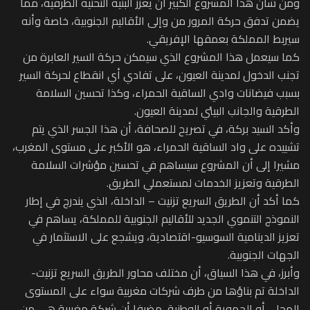
ومن شأن هذا المشروع الكبير أن يعزز البنية التحتية الطرقية، مما
يضمن تدفق حركة المرور من وإلى الأقاليم الجنوبية، خاصة وأنه
سيربط المملكة بعمقها الإفريقي.
كما سيعمل هذا المشروع الذي سيمكن حركة السير العابرة من
تجنب الدخول لمدينة العيون، على تفادي أي انقطاع لحركة السير
بسبب فيضانات وادي الساقية الحمراء، وكذا تحسين السلامة
الطرقية والجانب البيئي لمدينة العيون.
وأكد السيد بركة، في تصريح للصحافة، أن هذا الجسر الذي يتم
تشييده على واد الساقية الحمراء، هو الأكبر على مستوى المغرب،
مشيرا إلى أن المشروع سيساهم في تحسين مؤشرات السلامة
الطرقية وتعزيز الخدمات لمستعملي الطريق.
كما أكد أن الطريق السريع تزنيت – الداخلة، الذي يندرج في إطار
النموذج التنموي الجديد للأقاليم الجنوبية للمملكة، يساهم في
تعزيز الدينامية السوسيو-اقتصادية، ويشجع على الاستثمار في
الجهات الجنوبية.
وأبرز، في هذا السياق، أن مختلف محاور الطريق السريع تزنيت-
الداخلة تم بناؤها من طرف شركات مغربية سواء على المستوى
المحلي أو الجهوية أو الوطنية، مضيفا أن شركة مغربية هي من