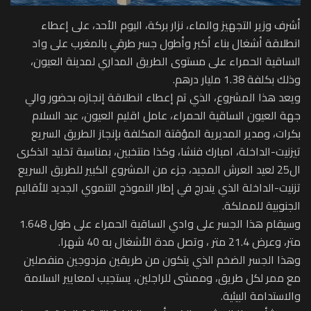
أشرف وزير التجهيز والماء، نزار بركة، اليوم الأحد، على إعطاء
انطلاقة أشغال بناء أكبر وأطول جسر طرقي بالمغرب على واد
الساقية الحمراء على مستوى الطريق المداري لمدينة العيون،
وذلك بكلفة 1.38 مليار درهم.
ويعد هذا المشروع، الذي تم إعطاء انطلاقة إنجازه بحضور والي
جهة العيون الساقية الحمراء، عامل اقليم العيون، عبد السلام
بكرات، ومدير المديرية المؤقتة المكلفة بإنجاز الطريق السريع
تيزنيت-الداخلة، امبارك فنشا، وكذا منتخبين، بمناسبة تخليد الذكرى
ال25 لعيد العرش المجيد، جزء من المشروع الكبير للطريق السريع
تزنيت-الداخلة الذي يندرج في إطار النموذج التنموي الجديد للأقاليم
الجنوبية للمملكة.
وسيقام هذا الجسر على وادي الساقية الحمراء على طول 1.648
متر، وعرض 21.4 متر ، وتصل مدة الأشغال به 40 شهرا.
وهذا الجسر الضخم الذي يتكون من طريقين مزدوجين منفصلين
مع ممر لكل طريق، وممشى للراجلين، يستجيب لمعايير السلامة
والاستدامة البيئية.