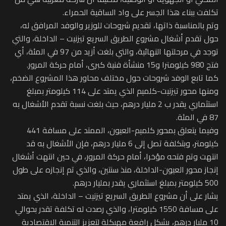
تكلفت ببناء هذا الجسر على واد الساقية الحمراء.
وتم بالمناسبة ذاتها، تقديم شروحات للوزير والوفد المرافق له،
حول تقدم أشغال مشروع الطريق السريع تيزنيت – الداخلة، والتي
توجد في مرحلتها النهائية، والتي بلغت أزيد من 97 في المئة، أي
فتح 980 كيلومترا و15 منشأة فنية كبرى، أمام حركة المرور.
كما تابع الوفد شروحات حول مختلف محاور هذا المشروع الضخم،
ومنها محور تيزنيت-كلميم الذي يمتد على 114 كيلومتر بمبلغ
استثماري يقدر ب 2 مليار درهم، حيث بلغت نسبة تقدم الأشغال به
87 في المئة.
وفيما يتعلق بمحور كلميم-العيون، الممتد على مسافة 441
كيلومتر، وبتكلفة تصل إلى 6 مليار درهم، فإن الأشغال به قد
انتهت وتم فتحه مؤخرا، أمام حركة المرور، في حين انتهت أشغال
إنجاز محور العيون-الداخلة، منذ سنتين، والذي تم إنجازه على طول
500 كيلومتر بمبلغ استثماري يقدر بمليار درهم.
يشار على أن مشروع الطريق السريع تيزنيت – الداخلة، الذي يمتد
على مسافة 1550 كيلومترا، والذي رصدت له تكلفة تقدر بحوالي
10 مليار درهم، يشكل رافعة مهيكلة لتعزيز التنمية الاقتصادية