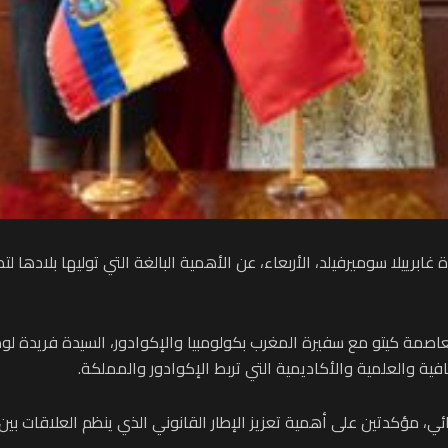
 غابرييلا سوميرفيلد، الأربعاء، عن الأهمية البالغة التي توليها بلادها ل
اصمة كيتو مع سفيرة المغرب بكولومبيا والإكوادور، السيدة فريدة لودا
فية والعلمية والأكاديمية التي تربط الإكوادور والمملكة.
ئي، مؤكدتين على أهمية تعزيز الإطار القانوني الذي ينظم العلاقات بين 