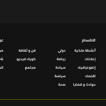
الاقسام
عن
أنشطة ملكية
دولي
فن و ثقافة
من
إعلانات
رياضة
كويك فيديو
شر
إنفوغرافيك
سياحة
مجتمع
اتص
اقتصاد
سياسة
حوادث و قضايا
صحة