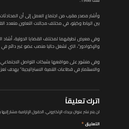
وأشار مصدر مقرب من اجتماع العمل إلى أن المحادثات بي
بين الرباط وكيتو، في مختلف مجالات التعاون متعدد الق
وفي معرض تطرقهما لمختلف القضايا الدولية، أشاد الط
والإكوادور”، التي تشغل حاليا منصب عضو غير دائم في م
وفي منشور على مواقعها بشبكات التواصل الاجتماعي، اعت
والاستثمار في قطاعات التنمية الاستراتيجية” بهدف تعزيز 
اترك تعليقاً
لن يتم نشر عنوان بريدك الإلكتروني.
الحقول الإلزامية مشار إليها ب
التعليق
*