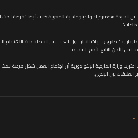
ن السيدة سوميرفيلد والدبلوماسية المغربية كانت أيضا “فرصة لبحث السب
طاعات”.
رفان بـ”تطابق وجهات النظر حول العديد من القضايا ذات الاهتمام ال
جلس الأمن التابع للأمم المتحدة.
برت وزارة الخارجية الإكوادورية أن اجتماع العمل شكل فرصة لبحث “العد
العلاقات بين البلدين.
ـ
*