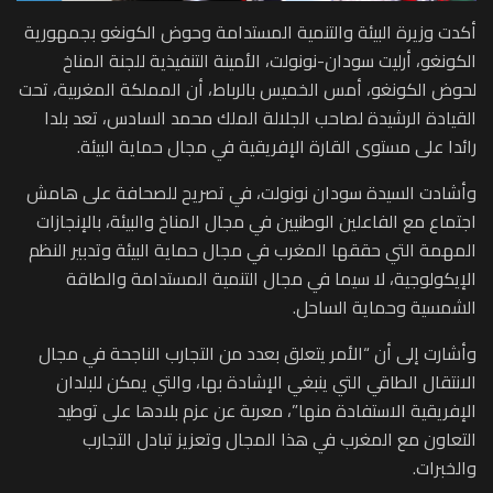
أكدت وزيرة البيئة والتنمية المستدامة وحوض الكونغو بجمهورية
الكونغو، أرليت سودان-نونولت، الأمينة التنفيذية للجنة المناخ
لحوض الكونغو، أمس الخميس بالرباط، أن المملكة المغربية، تحت
القيادة الرشيدة لصاحب الجلالة الملك محمد السادس، تعد بلدا
رائدا على مستوى القارة الإفريقية في مجال حماية البيئة.
وأشادت السيدة سودان نونولت، في تصريح للصحافة على هامش
اجتماع مع الفاعلين الوطنيين في مجال المناخ والبيئة، بالإنجازات
المهمة التي حققها المغرب في مجال حماية البيئة وتدبير النظم
الإيكولوجية، لا سيما في مجال التنمية المستدامة والطاقة
الشمسية وحماية الساحل.
وأشارت إلى أن “الأمر يتعلق بعدد من التجارب الناجحة في مجال
الانتقال الطاقي التي ينبغي الإشادة بها، والتي يمكن للبلدان
الإفريقية الاستفادة منها”، معربة عن عزم بلادها على توطيد
التعاون مع المغرب في هذا المجال وتعزيز تبادل التجارب
والخبرات.