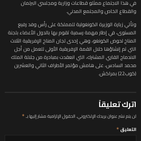
في هذا الاجتماع ممثلو قطاعات وزارية ومجلسي البرلمان
والقطاع الخاص والمجتمع المدني.
وتأتي زيارة الوزيرة الكونغولية للمملكة على رأس وفد رفيع
المستوى، في إطار مهمة رسمية تقوم بها بالدول الأعضاء بلجنة
المناخ لحوض الكونغو، وهي إحدى لجان المناخ الإفريقية الثلاث
التي تم إنشاؤها خلال القمة الإفريقية الأولى للعمل من أجل
الاندماج القاري المشترك، التي انعقدت بمبادرة من جلالة الملك
محمد السادس، على هامش مؤتمر الأطراف الثاني والعشرين
(كوب22) بمراكش.
اترك تعليقاً
لن يتم نشر عنوان بريدك الإلكتروني.
الحقول الإلزامية مشار إليها بـ
*
التعليق
*