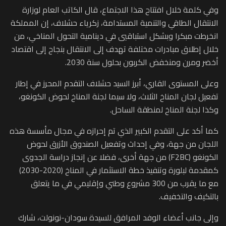
وفي كلمة خلال افتتاح هذا الاجتماع، قال الكاتب العام لوزارة
الانتقال الطاقي والتنمية المستدامة، زكرياء حشلاف، إن المملكة
انخرطت مبكرا وبشكل استباقيي في دينامية التحول المناخي، من
خلال إطلاق مبادرات مختلفة تهدف إلى الانتقال بنجاح إلى اقتصاد
أخضر ومرن ومنخفض الكربون بحلول سنة 2030.
وعلى المستوى القاري، أبرز السيد حشلاف التقدم المحرز في إطار
تفعيل لجان المناخ الثلاث، ولا سيما لجنة المناخ لحوض الكونغو،
وكذا لجنة المناخ لمنطقة الساحل.
كما أكد على التقدم الكبير الذي تم إحرازه في مجال مأسسة هذه
اللجان من جهة، وفي إحداث وتفعيل الصندوق الأزرق لحوض
الكونغو (F2BC) من جهة أخرى، فضلا عن إنجاز دراسة الجدوى
كمقدمة لبلورة وتنفيذ خطة الاستثمار في المناخ (2020-2030)
مع ما يقرب من 300 مشروع وطني وإقليمي في ما يتعلق
بالتكيف والتخفيف.
وإلى جانب أعضاء الوفد المرافق للسيدة سودان-نونولت، شارك