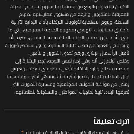
التكوين بالمعهد والرفع من قيمتها بما يسهم في دعم القدرات
المعرفية للمتخرجين والرفع من مستوى ممارستهم لمهام
السلطة، ويروم الاستجابة لأولويات الارتقاء بأداء الإدارة الترابية
وتحقيق مستلزمات النهوض بمفهوم الخدمة العمومية، التي ما
فتئ يشدد عليها صاحب الجلالة الملك محمد السادس، نصره الله
وأيده، في العديد من خطب جلالته السامية، والتي تستحضر ضرورات
تأهيل الرأسمال البشري ورفع تحدي التكوين والتأهيل.
وخلص البلاغ إلى أنه وفي إطار نفس التوجه، تجدر الإشارة إلى
مواصلة مصالح وزارة الداخلية تأهيل منظومتي توظيف وتكوين
رجال السلطة بناء على تصور أكثر حداثة ومناهج أكثر احترافية، بما
يمكن من مواكبة التحولات المجتمعية ومسايرة التطورات التي
تعرفها البلاد، تلبية لحاجيات المواطنين والاستجابة لتطلعاتهم.
اترك تعليقاً
لن يتم نشر عنوان بريدك الإلكتروني.
الحقول الإلزامية مشار إليها بـ
*