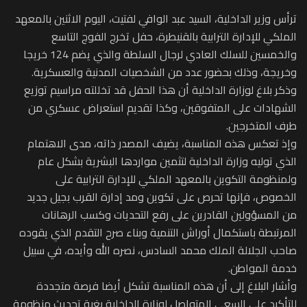
ترأس وزير الداخلية، السيد عبد الوافي لفتيت، اليوم الاثنين بالمعهد
الملكي للإدارة الترابية بالقنيطرة، حفل تخرج الفوج التاسع
والخمسين للسلك العادي لرجال السلطة والذي يضم 124 خريجا
وخريجة، وذلك بحضور عدد من الشخصيات المدنية والعسكرية.
وذكر بلاغ لوزارة الداخلية أن هذا الحفل قد تخللته مراسيم توزيع
الشهادات على المتفوقين، وكذا تقديم استعراض عسكري من
طرف المتخرجين.
وإذ تعكس هذه المناسبة، يضيف المصدر ذاته، مدى الاهتمام
الذي توليه وزارة الداخلية لتثمين مواردها البشرية بشكل عام
ولمنظومة التكوين بالمعهد الملكي للإدارة الترابية على
الخصوص، فإنها تحرص على تكوين ومد إدارة القرب بجيل جديد
من المسؤولين القادرين على رفع التحديات وكسب الرهانات
المرتبطة باستكمال أوراش التنمية وبناء صرح التقدم الذي يقوده
صاحب الجلالة الملك محمد السادس، نصره الله وأيده، في سبيل
خدمة المواطن.
وأشار البلاغ إلى أن هذه المناسبة تشكل أيضا فرصة متجددة
للتأكيد على السعي المتواصل لوزارة الداخلية بغية تحديث منظومة