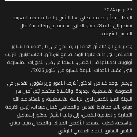
23 يونيو 2024
الرباط – يبدأ وفد فلسطيني غدا الاثنين زيارة للمملكة المغربية
تستمر إلى غاية 28 يونيو الجاري، بدعوة من وكالة بيت مال
القدس الشريف.
وذكر بلاغ للوكالة أن هذه الزيارة تندرج في إطار “فضيلة التشاور
المستمر التي دأبت عليها الوكالة، مع شركائها الفلسطينيين، لترتيب
أولويات تدخلاتها في القدس، لاسيما في ظل التطورات المتسارعة
التي أعقبت الأحداث الأليمة للسابع من أكتوبر 2023”.
ويضم الوفد كلا من الدكتور أشرف الأعور، وزير شؤون القدس في
الحكومة الفلسطينية الجديدة، والأستاذ معتصم تيِّم، أمين سر
اللجنة العليا للقدس لدى الرئاسة الفلسطينية، والأستاذ عبد الله
صيام، نائب محافظ القدس، والمحامي كمال عبيدات، رئيس الغرفة
التجارية والصناعية للقدس، إلى جانب الشيخ الدكتور إسماعيل
نواهضة، خطيب المسجد الأقصى المبارك، والمطران منيب يونان،
الرئيس السابق للاتحاد العالمي اللوثري.