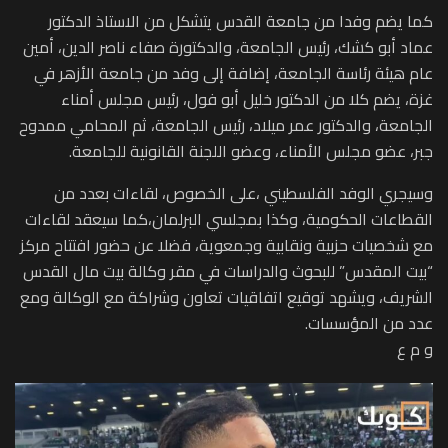
كما يضم وفدا من جامعة القدس يتشكل من الاستاذ الدكتور
عماد أبو كشك، رئيس الجامعة، والدكتورة صفاء ناصر الدين، أمين
عام هيئة رئاسة الجامعة، إضافة إلى وفد من جامعة الأزهر في
غزة، يضم كلا من الدكتور خليل أبو فول، رئيس مجلس أمناء
الجامعة، والدكتور عمر ميلاد، رئيس الجامعة، ثم المحامي ممدوح
جبر، عضو مجلس الأمناء، وعضو اللجنة القانونية للجامعة.
وسيجري الوفد الفلسطيني ،على الخصوص، لقاءات بعدد من
القطاعات الحكومية، وكذا بمجلسي البرلمان،كما سيعقد لقاءات
مع شخصيات حزبية ونقابية وجمعوية، فضلا عن حضور افتتاح مركز
“بيت المقدس” للبحوث والدراسات في مقر وكالة بيت مال القدس
الشريف، ويشهد توقيع اتفاقيات تعاون وشراكة مع الوكالة ومع
عدد من المؤسسات.
و م ع