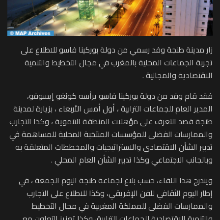
زار مدينة طنجة وفد رسمي من دولة بوركينا فاسو للاطلاع على
تجربة الجماعات المحلية بالمغرب في مجال التخطيط والتنمية
الاقتصادية والمجالية .
فقد قام وفد من دولة بوركينا فاسو يرأسه كونغو إيسوفو،
المدير العام للجماعات الترابية ، أول أمس الأربعاء ، بزيارة لمدينة
طنجة قصد التعرف على مؤهلات المنطقة التنموية ، وكذا التجارب
والممارسات الفضلى للمؤسسات المنتخبة المحلية للمساهمة في
تدبير الشأن الاقتصادي والاستراتيجيات والمخططات المتعلقة به
وبالجانب الاجتماعي وكذا تدبير الشأن العام المحلي .
ويندرج هذا اللقاء، حسب بلاغ لجماعة طنجة اليوم الجمعة ، في
إطار اليوم الثقافي للفن الإفريقي، وكذا للاطلاع على التجارب
والممارسات الفضلى للمملكة المغربية في مجال التخطيط
والتنمية الاقتصادية للجماعات الترابية، وكذا تعزيز التعاون مع